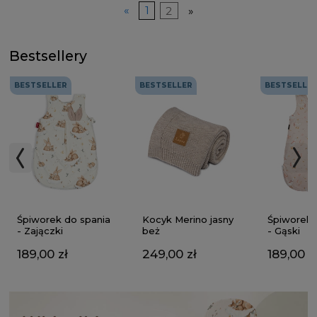
«
1
2
»
Bestsellery
BESTSELLER
BESTSELLER
BESTSELLE
Kocyk Merino jasny
Śpiworek do spania
Śpiworek 
beż
- Zajączki
- Gąski
249,00 zł
189,00 zł
189,00 z