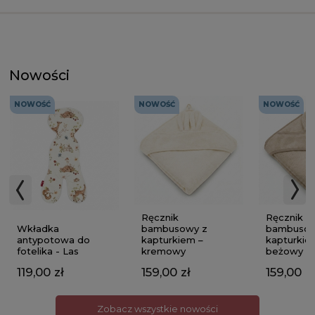
Nowości
NOWOŚĆ
NOWOŚĆ
NOWOŚĆ
Ręcznik
Ręcznik
Wkładka
bambusowy z
bambusow
antypotowa do
kapturkiem –
kapturkie
fotelika - Las
kremowy
beżowy
119,00 zł
159,00 zł
159,00 zł
Zobacz wszystkie nowości