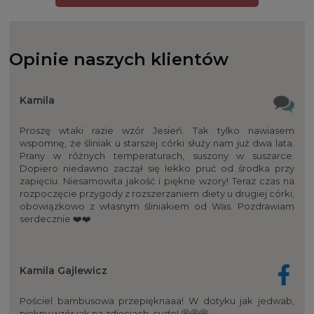
Opinie naszych klientów
Kamila
Proszę wtaki razie wzór Jesień. Tak tylko nawiasem
wspomnę, że śliniak u starszej córki służy nam już dwa lata.
Prany w różnych temperaturach, suszony w suszarce.
Dopiero niedawno zaczął się lekko pruć od środka przy
zapięciu. Niesamowita jakość i piękne wzory! Teraz czas na
rozpoczęcie przygody z rozszerzaniem diety u drugiej córki,
obowiązkowo z własnym śliniakiem od Was. Pozdrawiam
serdecznie ❤️❤️
Kamila Gajlewicz
Pościel bambusowa przepięknaaa! W dotyku jak jedwab,
piękny wzór jak na zdjęciach, cudo! 🤩🤩🤩