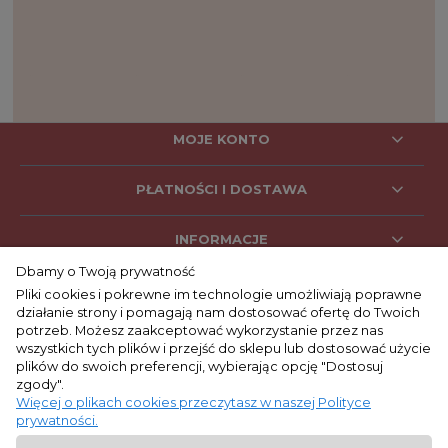
MOJE KONTO
PŁATNOŚCI I DOSTAWA
INFORMACJE
Dbamy o Twoją prywatność
Pliki cookies i pokrewne im technologie umożliwiają poprawne
działanie strony i pomagają nam dostosować ofertę do Twoich
SOCIAL MEDIA
potrzeb. Możesz zaakceptować wykorzystanie przez nas
wszystkich tych plików i przejść do sklepu lub dostosować użycie
plików do swoich preferencji, wybierając opcję "Dostosuj
zgody".
KONTAKT
Więcej o plikach cookies przeczytasz w naszej Polityce
prywatności.
+48 662 053 047