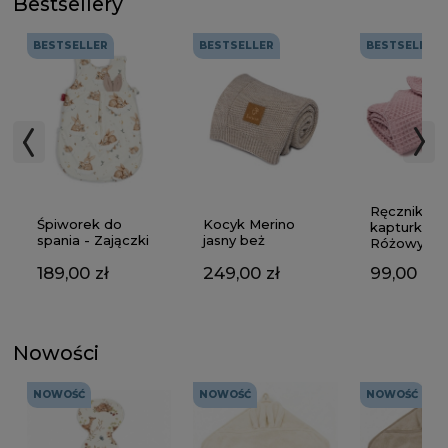
Bestsellery
BESTSELLER
BESTSELLER
BESTSELLER
Ręcznik z
Kocyk Merino
Śpiworek do
kapturkiem
jasny beż
spania - Zajączki
Różowy
249,00 zł
189,00 zł
99,00 zł
Nowości
NOWOŚĆ
NOWOŚĆ
NOWOŚĆ