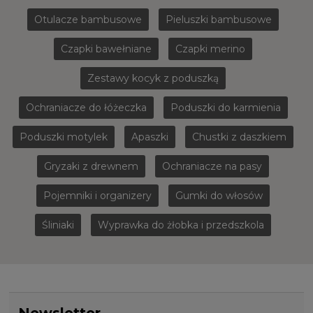
Otulacze bambusowe
Pieluszki bambusowe
Czapki bawełniane
Czapki merino
Zestawy kocyk z poduszką
Ochraniacze do łóżeczka
Poduszki do karmienia
Poduszki motylek
Apaszki
Chustki z daszkiem
Gryzaki z drewnem
Ochraniacze na pasy
Pojemniki i organizery
Gumki do włosów
Śliniaki
Wyprawka do żłobka i przedszkola
Newsletter