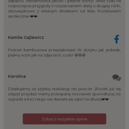
zapięciu. Niesamowita jakość i piękne wzory! Teraz czas na
rozpoczęcie przygody z rozszerzaniem diety u drugiej córki,
obowiązkowo z własnym śliniakiem od Was. Pozdrawiam
serdecznie ❤️❤️
Kamila Gajlewicz
Pościel bambusowa przepięknaaa! W dotyku jak jedwab,
piękny wzór jak na zdjęciach, cudo! 🤩🤩🤩
Karolina
Dziękujemy za szybką realizację raz jeszcze :)Rożek już się
zdążył przydaći mamy przespaną nocnawet sporodłużej niż
wypada a bez niego nie dawała się uśpić na dłużej❤️❤️
Zobacz wszystkie opinie