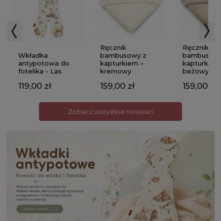
Ręcznik
Ręcznik
Wkładka
bambusowy z
bambusowy
antypotowa do
kapturkiem –
kapturkiem
fotelika - Las
kremowy
beżowy
119,00 zł
159,00 zł
159,00 zł
Zobacz wszystkie nowości