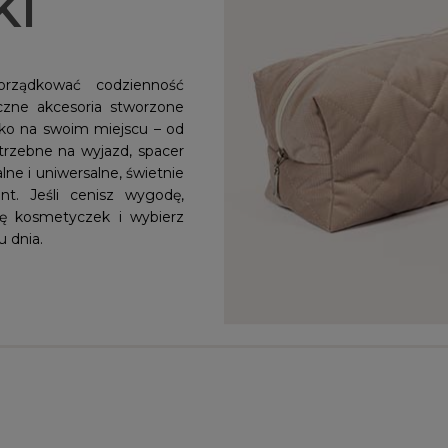
KI
orządkować codzienność
czne akcesoria stworzone
tko na swoim miejscu – od
trzebne na wyjazd, spacer
ne i uniwersalne, świetnie
t. Jeśli cenisz wygodę,
cję kosmetyczek i wybierz
u dnia.