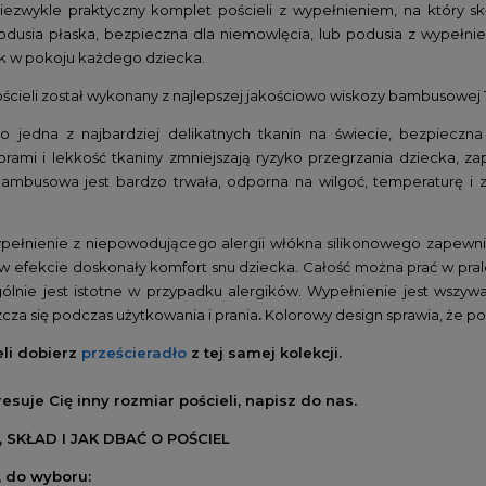
niezwykle praktyczny komplet pościeli z wypełnieniem, na który sk
dusia płaska, bezpieczna dla niemowlęcia, lub podusia z wypełnie
k w pokoju każdego dziecka.
ścieli został wykonany z najlepszej jakościowo wiskozy bambusowej 
 jedna z najbardziej delikatnych tkanin na świecie, bezpieczna 
rami i lekkość tkaniny zmniejszają ryzyko przegrzania dziecka, z
ambusowa jest bardzo trwała, odporna na wilgoć, temperaturę i za
pełnienie z niepowodującego alergii włókna silikonowego zapewni
a w efekcie doskonały komfort snu dziecka. Całość można prać w pralc
ólnie jest istotne w przypadku alergików. Wypełnienie jest wszy
cza się podczas użytkowania i prania
.
Kolorowy design sprawia, że poś
eli dobierz
prześcieradło
z tej samej kolekcji.
eresuje Cię inny rozmiar pościeli, napisz do nas.
 SKŁAD I JAK DBAĆ O POŚCIEL
 do wyboru: