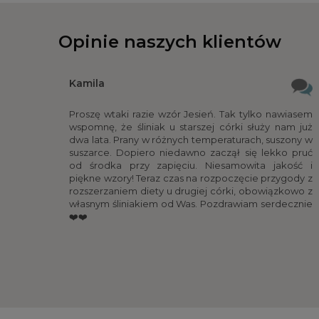
Opinie naszych klientów
Kamila
Proszę wtaki razie wzór Jesień. Tak tylko nawiasem
wspomnę, że śliniak u starszej córki służy nam już
dwa lata. Prany w różnych temperaturach, suszony w
suszarce. Dopiero niedawno zaczął się lekko pruć
od środka przy zapięciu. Niesamowita jakość i
piękne wzory! Teraz czas na rozpoczęcie przygody z
rozszerzaniem diety u drugiej córki, obowiązkowo z
własnym śliniakiem od Was. Pozdrawiam serdecznie
❤️❤️