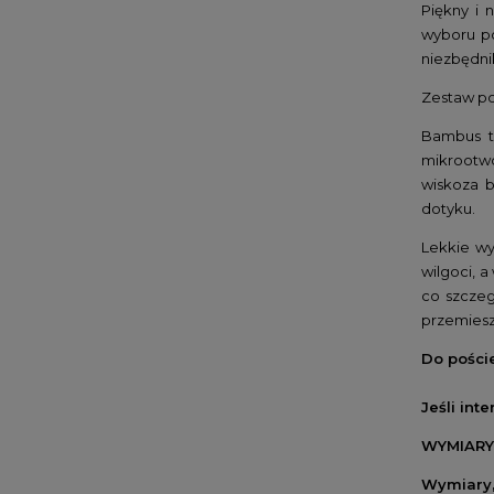
Piękny i 
wyboru po
niezbędni
Zestaw po
Bambus to
mikrootwo
wiskoza b
dotyku.
Lekkie wy
wilgoci, 
co szczeg
przemiesz
Do pości
Jeśli int
WYMIARY,
Wymiary,