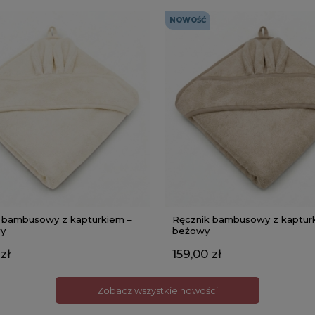
NOWOŚĆ
 bambusowy z kapturkiem –
Ręcznik bambusowy z kaptur
y
beżowy
zł
159,00 zł
Zobacz wszystkie nowości