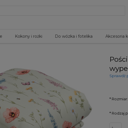
le
Kokony i rożki
Do wózka i fotelika
Akcesoria 
Pośc
wypeł
Sprawdź 
*
Rozmiar
*
Rodzaj p