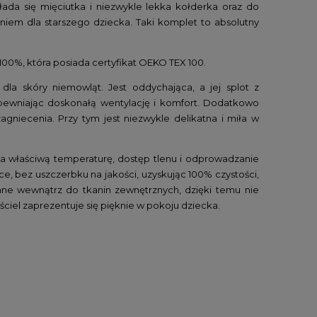
łada się mięciutka i niezwykle lekka kołderka oraz do
niem dla starszego dziecka. Taki komplet to absolutny
100%, która posiada certyfikat OEKO TEX 100.
dla skóry niemowląt. Jest oddychająca, a jej splot z
apewniając doskonałą wentylację i komfort. Dodatkowo
gniecenia. Przy tym jest niezwykle delikatna i miła w
a właściwą temperaturę, dostęp tlenu i odprowadzanie
e, bez uszczerbku na jakości, uzyskując 100% czystości,
wane wewnątrz do tkanin zewnętrznych, dzięki temu
nie
ciel zaprezentuje się pięknie w pokoju dziecka.