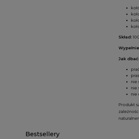
koł
koł
koł
koł
Skład:
100
Wypełnie
Jak dbać
pra
pra
nie
nie
nie
Produkt s
zależnośc
naturalne
Bestsellery