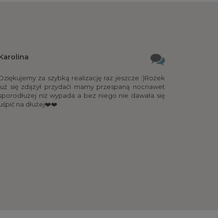
Karolina
Dziękujemy za szybką realizację raz jeszcze :)Rożek
już się zdążył przydaći mamy przespaną nocnawet
sporodłużej niż wypada a bez niego nie dawała się
uśpić na dłużej❤️❤️