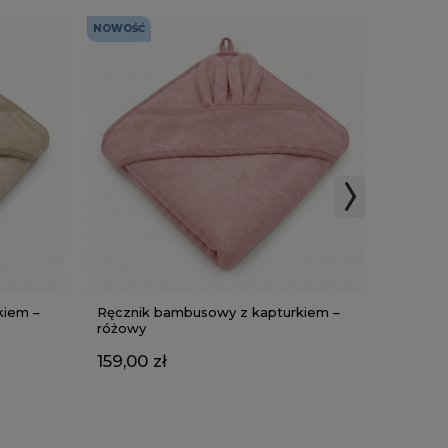
NOWOŚĆ
NOWOŚĆ
kiem –
Ręcznik bambusowy z kapturkiem –
Ręczni
różowy
szary
159,00 zł
159,00