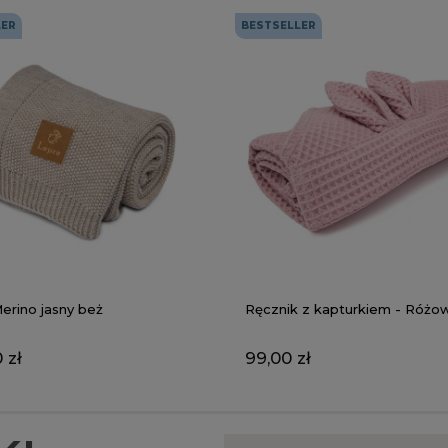
LER
BESTSELLER
Ręcznik z kapturkiem - Różo
erino jasny beż
99,00 zł
 zł