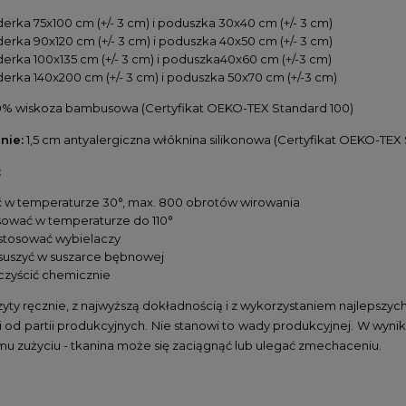
derka 75x100 cm (+/- 3 cm) i poduszka 30x40 cm (+/- 3 cm)
derka 90x120 cm (+/- 3 cm) i poduszka 40x50 cm (+/- 3 cm)
derka 100x135 cm (+/- 3 cm) i poduszka40x60 cm (+/-3 cm)
derka 140x200 cm (+/- 3 cm) i poduszka 50x70 cm (+/-3 cm)
% wiskoza bambusowa (Certyfikat OEKO-TEX Standard 100)
nie:
1,5 cm antyalergiczna włóknina silikonowa (Certyfikat OEKO-TEX
:
ć w temperaturze 30°, max. 800 obrotów wirowania
sować w temperaturze do 110°
 stosować wybielaczy
 suszyć w suszarce bębnowej
 czyścić chemicznie
zyty ręcznie, z najwyższą dokładnością i z wykorzystaniem najlepszyc
i od partii produkcyjnych. Nie stanowi to wady produkcyjnej. W wy
mu zużyciu - tkanina może się zaciągnąć lub ulegać zmechaceniu.