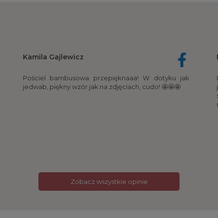
Kamila Gajlewicz
Pościel bambusowa przepięknaaa! W dotyku jak
jedwab, piękny wzór jak na zdjęciach, cudo! 🤩🤩🤩
Zobacz wszystkie opinie