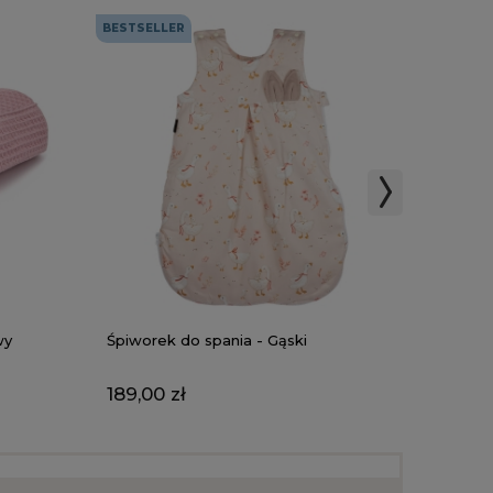
BESTSELLER
BESTSEL
wy
Śpiworek do spania - Gąski
Wkładka
Łąka b
189,00 zł
119,00