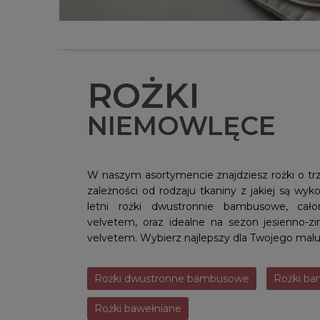
ROŻKI
NIEMOWLĘCE
W naszym asortymencie znajdziesz rożki o trz
zależności od rodzaju tkaniny z jakiej są wy
letni rożki dwustronnie bambusowe, cał
velvetem, oraz idealne na sezon jesienno-
velvetem. Wybierz najlepszy dla Twojego malu
Rożki dwustronne bambusowe
Rożki b
Rożki bawełniane