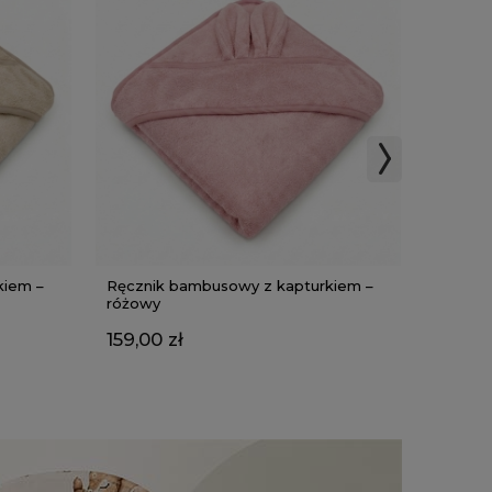
kiem –
Ręcznik bambusowy z kapturkiem –
Ręczni
różowy
szary
159,00 zł
159,00