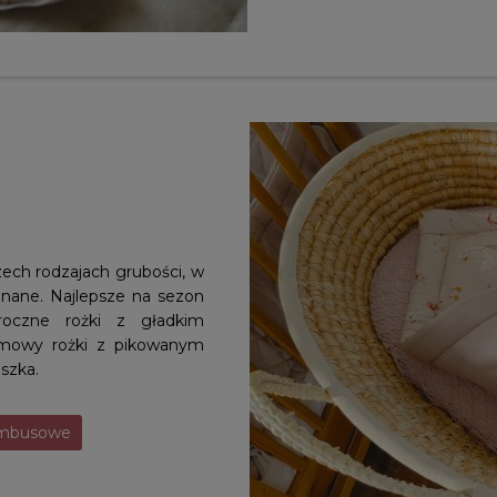
ech rodzajach grubości, w
konane. Najlepsze na sezon
oroczne rożki z gładkim
zimowy rożki z pikowanym
szka.
ambusowe