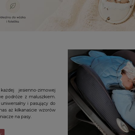
każdej jesienno-zimowej
we podróże z maluszkiem.
uniwersalny i pasujący do
nas aż kilkanaście wzorów
iacze na pasy.
y