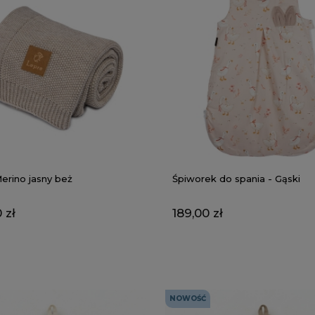
erino jasny beż
Śpiworek do spania - Gąski
 zł
189,00 zł
NOWOŚĆ