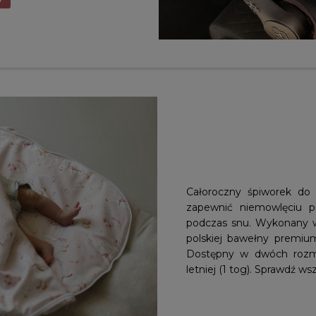
Całoroczny śpiworek do s
zapewnić niemowlęciu pr
podczas snu. Wykonany w 
polskiej bawełny premium
Dostępny w dwóch rozmia
letniej (1 tog). Sprawdź wsz