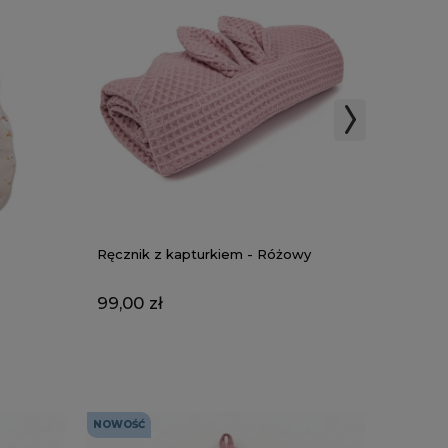
Ręcznik z kapturkiem - Różowy
Wkładka
Łąka b
99,00 zł
119,00
NOWOŚĆ
NOWOŚĆ