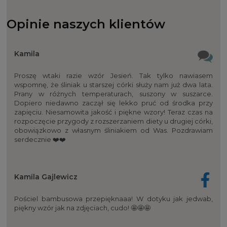
Opinie naszych klientów
Kamila
Proszę wtaki razie wzór Jesień. Tak tylko nawiasem
wspomnę, że śliniak u starszej córki służy nam już dwa lata.
Prany w różnych temperaturach, suszony w suszarce.
Dopiero niedawno zaczął się lekko pruć od środka przy
zapięciu. Niesamowita jakość i piękne wzory! Teraz czas na
rozpoczęcie przygody z rozszerzaniem diety u drugiej córki,
obowiązkowo z własnym śliniakiem od Was. Pozdrawiam
serdecznie ❤️❤️
Kamila Gajlewicz
Pościel bambusowa przepięknaaa! W dotyku jak jedwab,
piękny wzór jak na zdjęciach, cudo! 🤩🤩🤩