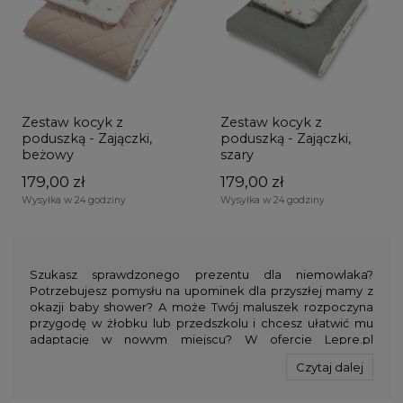
Zestaw kocyk z
Zestaw kocyk z
poduszką - Zajączki,
poduszką - Zajączki,
beżowy
szary
179,00 zł
179,00 zł
Wysyłka w 24 godziny
Wysyłka w 24 godziny
Szukasz sprawdzonego prezentu dla niemowlaka?
Potrzebujesz pomysłu na upominek dla przyszłej mamy z
okazji baby shower? A może Twój maluszek rozpoczyna
przygodę w żłobku lub przedszkolu i chcesz ułatwić mu
adaptację w nowym miejscu? W ofercie Lepre.pl
znajdziesz urocze zestawy, w których znajdują się kocyk i
Czytaj dalej
poduszka dla niemowlaka w ciekawych wzorach i
kolorach. Komplety zostały wykonane własnoręcznie z