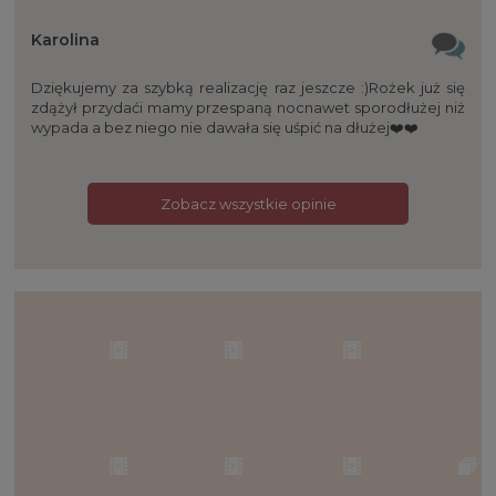
Karolina
Dziękujemy za szybką realizację raz jeszcze :)Rożek już się
zdążył przydaći mamy przespaną nocnawet sporodłużej niż
wypada a bez niego nie dawała się uśpić na dłużej❤️❤️
Zobacz wszystkie opinie