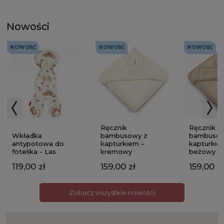
Nowości
NOWOŚĆ
NOWOŚĆ
NOWOŚĆ
Ręcznik
Ręcznik
Wkładka
bambusowy z
bambusow
antypotowa do
kapturkiem –
kapturkie
fotelika - Las
kremowy
beżowy
119,00 zł
159,00 zł
159,00 zł
Zobacz wszystkie nowości