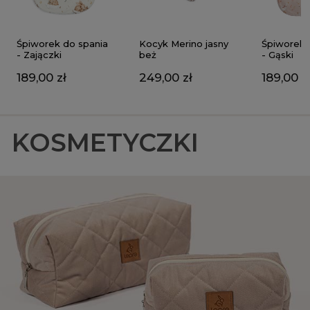
Kocyk Merino jasny
Śpiworek do spania
Śpiworek 
beż
- Zajączki
- Gąski
249,00 zł
189,00 zł
189,00 z
KOSMETYCZKI