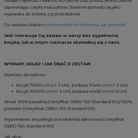
nadaje miękkości i lekkości kocykowi oraz podusi, jednocześnie
zapewniając ciepło maluszkowi. Świetnie sprawdzi się jako
wyprawka do żłobka, czy przedszkola.
Do zestawu dobierz
prześcieradło do łóżeczka, lub gondolki
.
Jeśli interesuje Cię zestaw w wersji bez wypełnienia
kocyka, lub w innym rozmiarze skontaktuj się z nami.
WYMIARY, SKŁAD I JAK DBAĆ O ZESTAW
Wymiary, do wyboru:
kocyk 75x100 cm (+/- 3 cm) , podusia 30x40 cm (+/- 3 cm)
kocyk 100x135 cm (+/- 3 cm), podusia 40x50 cm (+/-3 cm)
Skład: 100% bawełna (Certyfikat OEKO-TEX Standard 100)/ 100%
poliester (Certyfikat OEKO-TEX Standard 100)
Wypełnienie: antyalergiczna włóknina silikonowa (Certyfikat
OEKO-TEX Standard 100)
Jak dbać: