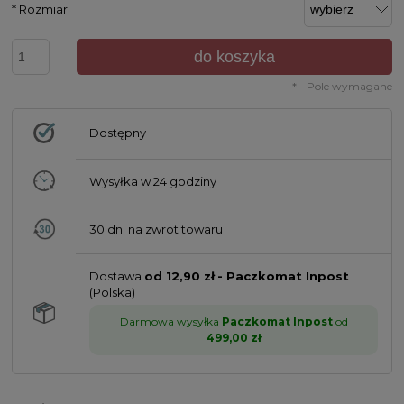
*
Rozmiar:
do koszyka
*
- Pole wymagane
Dostępny
Wysyłka w
24 godziny
30 dni na zwrot towaru
Dostawa
od 12,90 zł
- Paczkomat Inpost
(Polska)
Darmowa wysyłka
Paczkomat Inpost
od
499,00 zł