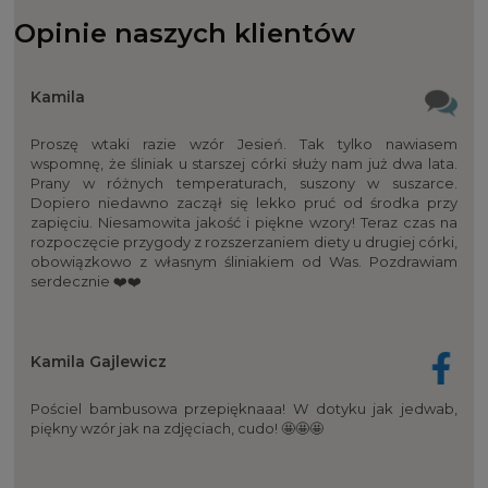
Opinie naszych klientów
Kamila
Proszę wtaki razie wzór Jesień. Tak tylko nawiasem
wspomnę, że śliniak u starszej córki służy nam już dwa lata.
Prany w różnych temperaturach, suszony w suszarce.
Dopiero niedawno zaczął się lekko pruć od środka przy
zapięciu. Niesamowita jakość i piękne wzory! Teraz czas na
rozpoczęcie przygody z rozszerzaniem diety u drugiej córki,
obowiązkowo z własnym śliniakiem od Was. Pozdrawiam
serdecznie ❤️❤️
Kamila Gajlewicz
Pościel bambusowa przepięknaaa! W dotyku jak jedwab,
piękny wzór jak na zdjęciach, cudo! 🤩🤩🤩