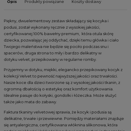
Opis
Produkty powiązane
Koszty dostawy
Piękny, dwuelementowy zestaw składający się kocyka i
podusi, został wykonany ręcznie z wysokiej jakości,
certyfikowanej 100% bawełny premium, która otula skórę
dziecka, pozwalając jej oddychać, dzięki temu główka i ciało
Twojego maleństwa nie będzie się pociło podczas snu i
spacerów, druga strona to miły i bardzo delikatny w
dotyku velvet, przepikowany w regularne romby.
Przyjemny w dotyku, miękki, elegancko przepikowany kocyk z
kolekcji Velvet to pewność najwyższej jakości oraz trwałości.
Nasze koce dla dzieci tworzone są z wysokiej jakości tkanin, z
ogromną dbałością o estetykę oraz komfort użytkowania.
Idealnie pasuje do kołyski, gondolki i łóżeczka. Może służyć
także jako mata do zabawy.
Faktura tkaniny velvetowej sprawia, że kocyk i podusia są
delikatne, trwałe i przewiewne. Pomiędzy materiałami znajduje
się antyalergiczna, certyfikowana włóknina silikonowa, która