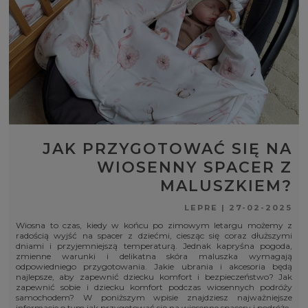
JAK PRZYGOTOWAĆ SIĘ NA
WIOSENNY SPACER Z
MALUSZKIEM?
LEPRE
|
27-02-2025
Wiosna to czas, kiedy w końcu po zimowym letargu możemy z
radością wyjść na spacer z dziećmi, ciesząc się coraz dłuższymi
dniami i przyjemniejszą temperaturą. Jednak kapryśna pogoda,
zmienne warunki i delikatna skóra maluszka wymagają
odpowiedniego przygotowania. Jakie ubrania i akcesoria będą
najlepsze, aby zapewnić dziecku komfort i bezpieczeństwo? Jak
zapewnić sobie i dziecku komfort podczas wiosennych podróży
samochodem? W poniższym wpisie znajdziesz najważniejsze
informacje o tym jak przygotować się na wiosenne spacery i podróże.