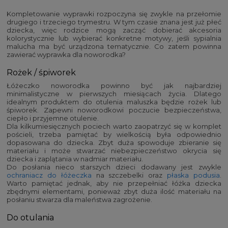
Kompletowanie wyprawki rozpoczyna się zwykle na przełomie
drugiego i trzeciego trymestru. W tym czasie znana jest już płeć
dziecka, więc rodzice mogą zacząć dobierać akcesoria
kolorystycznie lub wybierać konkretne motywy, jeśli sypialnia
malucha ma być urządzona tematycznie. Co zatem powinna
zawierać wyprawka dla noworodka?
Rożek / śpiworek
Łóżeczko noworodka powinno być jak najbardziej
minimalistyczne w pierwszych miesiącach życia. Dlatego
idealnym produktem do otulenia maluszka będzie rożek lub
śpiworek. Zapewni noworodkowi poczucie bezpieczeństwa,
ciepło i przyjemne otulenie.
Dla kilkumiesięcznych pociech warto zaopatrzyć się w komplet
pościeli, trzeba pamiętać by wielkością była odpowiednio
dopasowana do dziecka. Zbyt duża spowoduje zbieranie się
materiału i może stwarzać niebezpieczeństwo okrycia się
dziecka i zaplątania w nadmiar materiału.
Do posłania nieco starszych dzieci dodawany jest zwykle
ochraniacz do łóżeczka
na szczebelki oraz
płaska podusia
.
Warto pamiętać jednak, aby nie przepełniać łóżka dziecka
zbędnymi elementami, ponieważ zbyt duża ilość materiału na
posłaniu stwarza dla maleństwa zagrożenie.
Do otulania