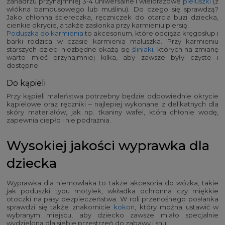
zanadrzu przynajmniej 3-4 uniwersalne i wielorazowe
pieluszki
(z
włókna bambusowego lub muślinu). Do czego się sprawdzą?
Jako chłonna ściereczka, ręczniczek do otarcia buzi dziecka,
cienkie okrycie, a także zasłonka przy karmieniu piersią.
Poduszka do karmienia
to akcesorium, które odciąża kręgosłup i
barki rodzica w czasie karmienia maluszka. Przy karmieniu
starszych dzieci niezbędne okażą się
śliniaki
, których na zmianę
warto mieć przynajmniej kilka, aby zawsze były czyste i
dostępne.
Do kąpieli
Przy kąpieli maleństwa potrzebny będzie odpowiednie okrycie
kąpielowe oraz ręczniki – najlepiej wykonane z delikatnych dla
skóry materiałów, jak np. tkaniny wafel, która chłonie wodę,
zapewnia ciepło i nie podrażnia.
Wysokiej jakości wyprawka dla
dziecka
Wyprawka dla niemowlaka to także akcesoria do wózka, takie
jak poduszki typu motylek, wkładka ochronna czy miękkie
otoczki na pasy bezpieczeństwa. W roli przenośnego posłanka
sprawdzi się także znakomicie
kokon
, który można ustawić w
wybranym miejscu, aby dziecko zawsze miało specjalnie
wydzieloną dla siebie przestrzeń do zabawy i snu.