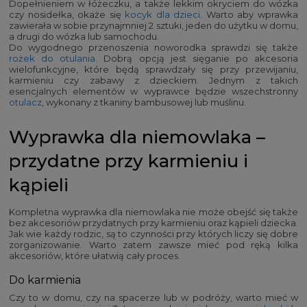
Dopełnieniem w łóżeczku, a także lekkim okryciem do wózka
czy nosidełka, okaże się
kocyk dla dzieci
. Warto aby wprawka
zawierała w sobie przynajmniej 2 sztuki, jeden do użytku w domu,
a drugi do wózka lub samochodu.
Do wygodnego przenoszenia noworodka sprawdzi się także
rożek do otulania
. Dobrą opcją jest sięganie po akcesoria
wielofunkcyjne, które będą sprawdzały się przy przewijaniu,
karmieniu czy zabawy z dzieckiem. Jednym z takich
esencjalnych elementów w wyprawce będzie wszechstronny
otulacz
, wykonany z tkaniny bambusowej lub muślinu.
Wyprawka dla niemowlaka –
przydatne przy karmieniu i
kąpieli
Kompletna wyprawka dla niemowlaka nie może obejść się także
bez akcesoriów przydatnych przy karmieniu oraz kąpieli dziecka.
Jak wie każdy rodzic, są to czynności przy których liczy się dobre
zorganizowanie. Warto zatem zawsze mieć pod ręką kilka
akcesoriów, które ułatwią cały proces.
Do karmienia
Czy to w domu, czy na spacerze lub w podróży, warto mieć w