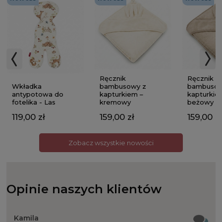
Ręcznik
Ręcznik
Wkładka
bambusowy z
bambusow
antypotowa do
kapturkiem –
kapturkie
fotelika - Las
kremowy
beżowy
119,00 zł
159,00 zł
159,00 zł
Zobacz wszystkie nowości
Opinie naszych klientów
Kamila