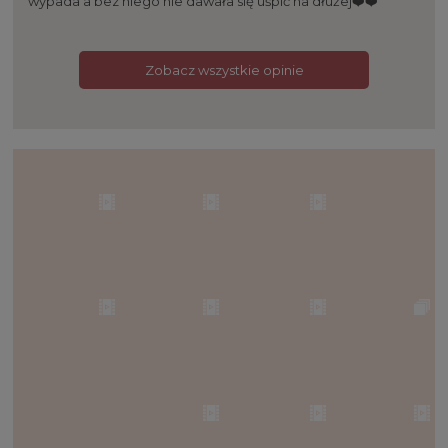
wypada a bez niego nie dawała się uśpić na dłużej❤️❤️
Zobacz wszystkie opinie