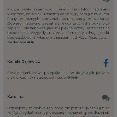
Proszę wtaki razie wzór Jesień. Tak tylko nawiasem
wspomnę, że śliniak u starszej córki służy nam już dwa lata.
Prany w różnych temperaturach, suszony w suszarce.
Dopiero niedawno zaczął się lekko pruć od środka przy
zapięciu. Niesamowita jakość i piękne wzory! Teraz czas na
rozpoczęcie przygody z rozszerzaniem diety u drugiej córki,
obowiązkowo z własnym śliniakiem od Was. Pozdrawiam
serdecznie ❤️❤️
Kamila Gajlewicz
Pościel bambusowa przepięknaaa! W dotyku jak jedwab,
piękny wzór jak na zdjęciach, cudo! 🤩🤩🤩
Karolina
Dziękujemy za szybką realizację raz jeszcze :)Rożek już się
zdążył przydaći mamy przespaną nocnawet sporodłużej niż