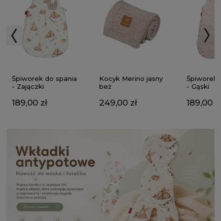
Kocyk Merino jasny
Śpiworek do spania
Śpiworek 
beż
- Zajączki
- Gąski
249,00 zł
189,00 zł
189,00 z