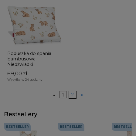
Poduszka do spania
bambusowa -
Niedźwiadki
69,00 zł
Wysyłka w 24 godziny
«
1
2
»
Bestsellery
BESTSELLER
BESTSELLER
BESTSELLE