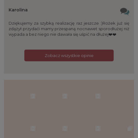
Karolina
Dziękujemy za szybką realizację raz jeszcze :)Rożek już się
zdążył przydaći mamy przespaną nocnawet sporodłużej niż
wypada a bez niego nie dawała się uśpić na dłużej❤️❤️
Zobacz wszystkie opinie