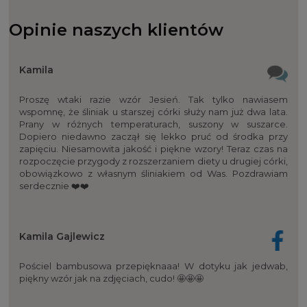
Opinie naszych klientów
Kamila
Proszę wtaki razie wzór Jesień. Tak tylko nawiasem
wspomnę, że śliniak u starszej córki służy nam już dwa lata.
Prany w różnych temperaturach, suszony w suszarce.
Dopiero niedawno zaczął się lekko pruć od środka przy
zapięciu. Niesamowita jakość i piękne wzory! Teraz czas na
rozpoczęcie przygody z rozszerzaniem diety u drugiej córki,
obowiązkowo z własnym śliniakiem od Was. Pozdrawiam
serdecznie ❤️❤️
Kamila Gajlewicz
Pościel bambusowa przepięknaaa! W dotyku jak jedwab,
piękny wzór jak na zdjęciach, cudo! 🤩🤩🤩