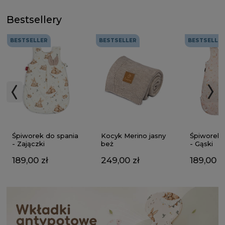
Bestsellery
BESTSELLER
BESTSELLER
BESTSELLE
Kocyk Merino jasny
Śpiworek do spania
Śpiworek 
beż
- Zajączki
- Gąski
249,00 zł
189,00 zł
189,00 z