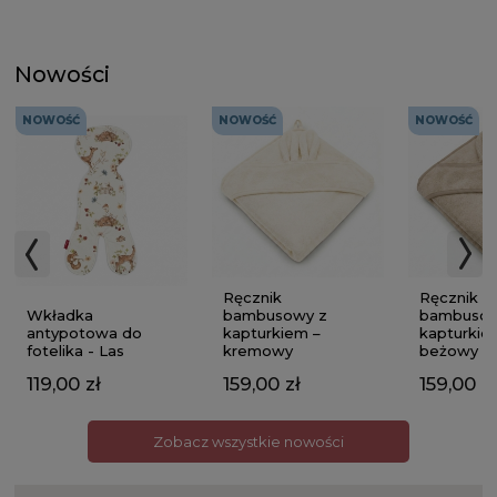
Nowości
NOWOŚĆ
NOWOŚĆ
NOWOŚĆ
Ręcznik
Ręcznik
Wkładka
bambusowy z
bambusow
antypotowa do
kapturkiem –
kapturkie
fotelika - Las
kremowy
beżowy
119,00 zł
159,00 zł
159,00 zł
Zobacz wszystkie nowości