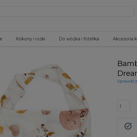
le
Kokony i rożki
Do wózka i fotelika
Akcesoria 
Bamb
Drea
Sprawdź 