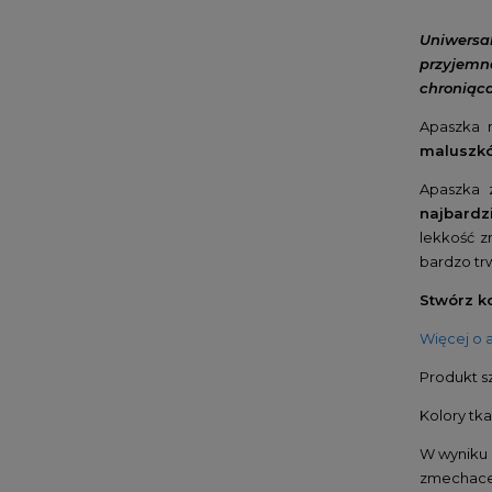
Uniwersa
przyjemn
chroniąca
Apaszka 
maluszków
Apaszka 
najbardz
lekkość z
bardzo trw
Stwórz k
Więcej o 
Produkt s
Kolory tka
W wyniku 
zmechace