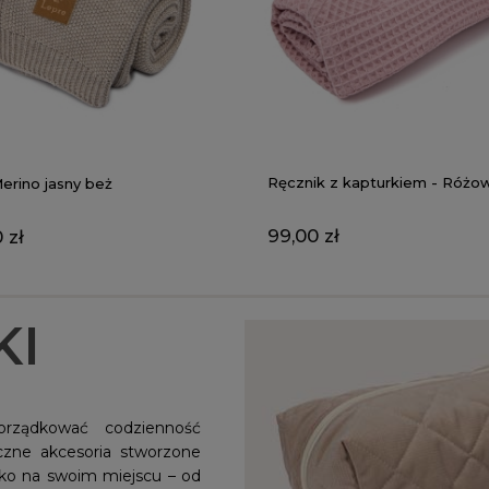
Ręcznik z kapturkiem - Różo
erino jasny beż
99,00 zł
 zł
KI
orządkować codzienność
czne akcesoria stworzone
tko na swoim miejscu – od