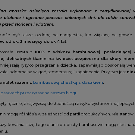
lna apaszka dziecięca została wykonana z certyfikowanej
e otulenie i ogrzanie podczas chłodnych dni, ale także sprawd
 przed słońcem i wiatrem.
może być także ozdobą na nadgarstku, lub wiązaną na głowie
 od ok. 3 miesięcy do ok 4 lat.
została uszyta z
100% z wiskozy bambusowej, posiadającej c
iej delikatnych tkanin na świecie, bezpieczna dla skóry niem
mniejszają ryzyko przegrzania dziecka, zapewniając doskonałą we
ała, odporna na wilgoć, temperaturę i zagniecenia. Przy tym jest
nie
omplet razem z
bambusową chustką z daszkiem
.
apaszkach przeczytasz na naszym blogu.
zyty ręcznie, z najwyższą dokładnością i z wykorzystaniem najlepszyc
nin mogą różnić się w zależności od partii produkcyjnych. Nie stanow
użytkowania i częstego prania produkty bambusowe mogą ulec natura
niu.