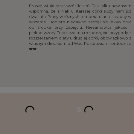
Proszę wtaki razie wzór Jesień. Tak tylko nawiasem
wspomnę, że śliniak u starszej córki służy nam już
dwa lata. Prany w różnych temperaturach, suszony w
suszarce. Dopiero niedawno zaczął się lekko pruć
od środka przy zapięciu. Niesamowita jakość i
piękne wzory! Teraz czas na rozpoczęcie przygody z
rozszerzaniem diety u drugiej córki, obowiązkowo z
własnym śliniakiem od Was. Pozdrawiam serdecznie
❤️❤️