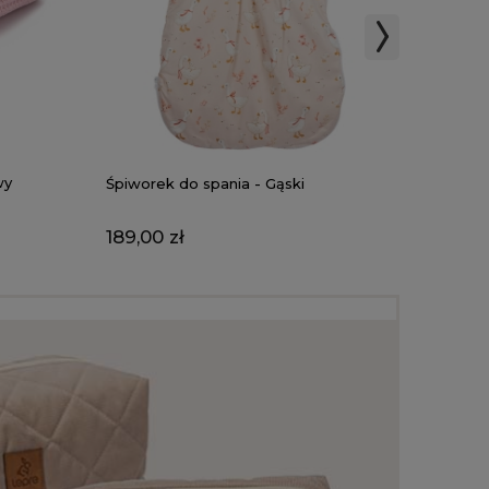
wy
Śpiworek do spania - Gąski
Wkładka
Łąka b
189,00 zł
119,00