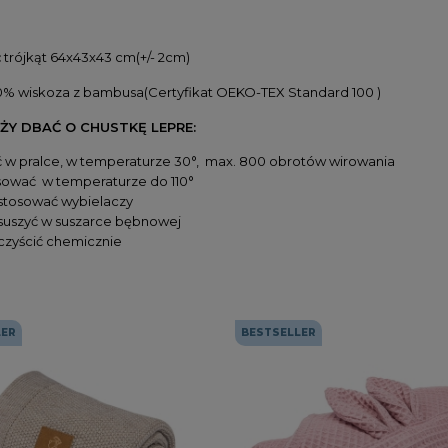
:
trójkąt 64x43x43 cm(+/- 2cm)
0% wiskoza z bambusa(Certyfikat OEKO-TEX Standard 100 )
ŻY DBAĆ O CHUSTKĘ LEPRE:
ć w pralce, w temperaturze 30°, max. 800 obrotów wirowania
sować w temperaturze do 110°
 stosować wybielaczy
 suszyć w suszarce bębnowej
 czyścić chemicznie
LER
BESTSELLER