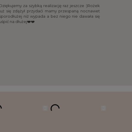
Dziękujemy za szybką realizację raz jeszcze :)Rożek
już się zdążył przydaći mamy przespaną nocnawet
sporodłużej niż wypada a bez niego nie dawała się
uśpić na dłużej❤️❤️