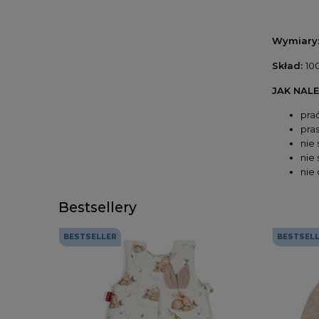
Wymiary
Skład:
10
JAK NALE
pra
pra
nie
nie
nie
Bestsellery
BESTSELLER
BESTSEL