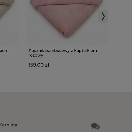
kiem –
Ręcznik bambusowy z kapturkiem –
Ręczni
różowy
szary
159,00 zł
159,00
Karolina