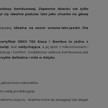
 wiskozy bambusowej.
Zapewnia dziecku nie tylko
zi się idealnie podczas lata jako chustka na głowę
 opaską.
Idealna na sezon wiosna-lato-jesień. Dla
ertyfikat OEKO TEX klasa I
.
Bambus to jedna z
owląt
. Jest
oddychająca
, a jej splot z mikrootworami i
ntylację i komfort. Dodatkowo wiskoza bambusowa jest
zwykle delikatna i miła w dotyku
.
h jakościowo materiałów.
i to wady produkcyjnej.
lnemu zużyciu - tkanina może się zaciągnąć lub ulegać