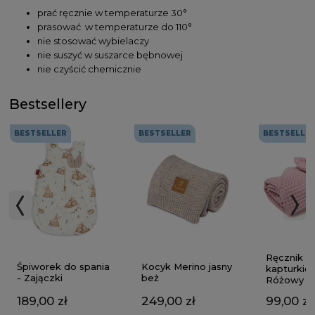
prać ręcznie w temperaturze 30°
prasować w temperaturze do 110°
nie stosować wybielaczy
nie suszyć w suszarce bębnowej
nie czyścić chemicznie
Bestsellery
BESTSELLER
BESTSELLER
BESTSELLE
Ręcznik z
Kocyk Merino jasny
Śpiworek do spania
kapturkie
beż
- Zajączki
Różowy
249,00 zł
189,00 zł
99,00 zł