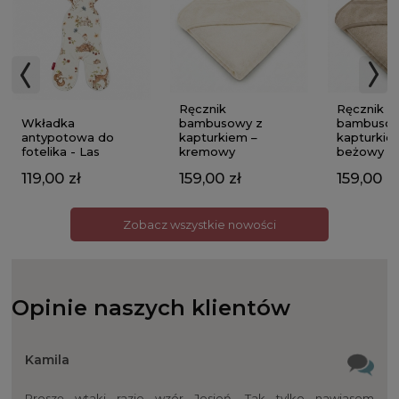
Ręcznik
Ręcznik
Wkładka
bambusowy z
bambusow
antypotowa do
kapturkiem –
kapturkie
fotelika - Las
kremowy
beżowy
119,00 zł
159,00 zł
159,00 zł
Zobacz wszystkie nowości
Opinie naszych klientów
Kamila
Proszę wtaki razie wzór Jesień. Tak tylko nawiasem