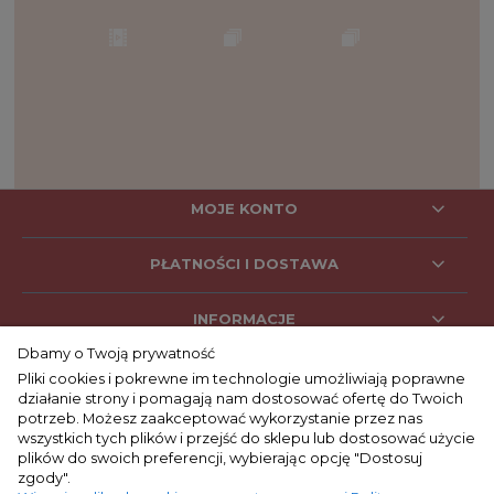
MOJE KONTO
PŁATNOŚCI I DOSTAWA
INFORMACJE
Dbamy o Twoją prywatność
Pliki cookies i pokrewne im technologie umożliwiają poprawne
działanie strony i pomagają nam dostosować ofertę do Twoich
SOCIAL MEDIA
potrzeb. Możesz zaakceptować wykorzystanie przez nas
wszystkich tych plików i przejść do sklepu lub dostosować użycie
plików do swoich preferencji, wybierając opcję "Dostosuj
zgody".
KONTAKT