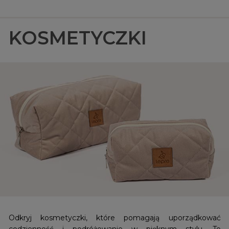
KOSMETYCZKI
Odkryj kosmetyczki, które pomagają uporządkować
codzienność i podróżowanie w pięknym stylu. To