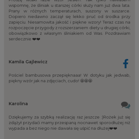
wspomnę, że śliniak u starszej córki służy nam już dwa lata.
Prany w różnych temperaturach, suszony w suszarce.
Dopiero niedawno zaczął się lekko pruć od środka przy
zapięciu. Niesamowita jakość i piękne wzory! Teraz czas na
rozpoczęcie przygody z rozszerzaniem diety u drugiej córki,
obowiązkowo z własnym śliniakiem od Was. Pozdrawiam
serdecznie ❤️❤️
Kamila Gajlewicz
Pościel bambusowa przepięknaaa! W dotyku jak jedwab,
piękny wzór jak na zdjęciach, cudo! 🤩🤩🤩
Karolina
Dziękujemy za szybką realizację raz jeszcze :)Rożek już się
zdążył przydaći mamy przespaną nocnawet sporodłużej niż
wypada a bez niego nie dawała się uśpić na dłużej❤️❤️