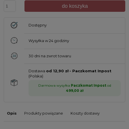
do koszyka
Dostępny
Wysyłka w
24 godziny
30 dni na zwrot towaru
Dostawa
od 12,90 zł
- Paczkomat Inpost
(Polska)
Darmowa wysyłka
Paczkomat Inpost
od
499,00 zł
Opis
Produkty powiązane
Koszty dostawy