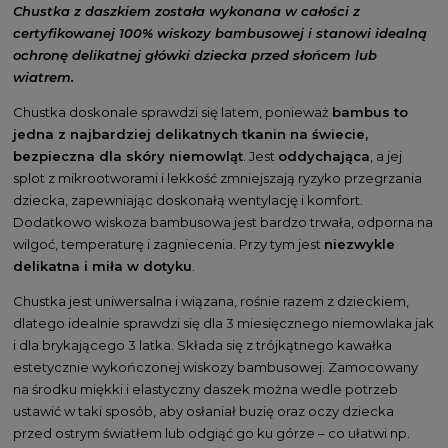
Chustka z daszkiem została wykonana w całości z
certyfikowanej 100% wiskozy bambusowej i stanowi idealną
ochronę delikatnej główki dziecka przed słońcem lub
wiatrem.
Chustka doskonale sprawdzi się latem, ponieważ
bambus to
jedna z najbardziej delikatnych tkanin na świecie,
bezpieczna dla skóry niemowląt
. Jest
oddychająca
, a jej
splot z mikrootworami i lekkość zmniejszają ryzyko przegrzania
dziecka, zapewniając doskonałą wentylację i komfort.
Dodatkowo wiskoza bambusowa jest bardzo trwała, odporna na
wilgoć, temperaturę i zagniecenia. Przy tym jest
niezwykle
delikatna i miła w dotyku
.
Chustka jest uniwersalna i wiązana, rośnie razem z dzieckiem,
dlatego idealnie sprawdzi się dla 3 miesięcznego niemowlaka jak
i dla brykającego 3 latka. Składa się z trójkątnego kawałka
estetycznie wykończonej wiskozy bambusowej. Zamocowany
na środku miękki i elastyczny daszek można wedle potrzeb
ustawić w taki sposób, aby osłaniał buzię oraz oczy dziecka
przed ostrym światłem lub odgiąć go ku górze – co ułatwi np.