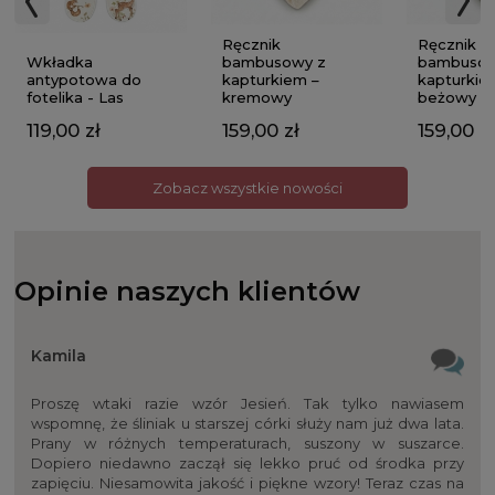
Ręcznik
Ręcznik
Wkładka
bambusowy z
bambusow
antypotowa do
kapturkiem –
kapturkie
fotelika - Las
kremowy
beżowy
119,00 zł
159,00 zł
159,00 zł
Zobacz wszystkie nowości
Opinie naszych klientów
Kamila
Proszę wtaki razie wzór Jesień. Tak tylko nawiasem
wspomnę, że śliniak u starszej córki służy nam już dwa lata.
Prany w różnych temperaturach, suszony w suszarce.
Dopiero niedawno zaczął się lekko pruć od środka przy
zapięciu. Niesamowita jakość i piękne wzory! Teraz czas na