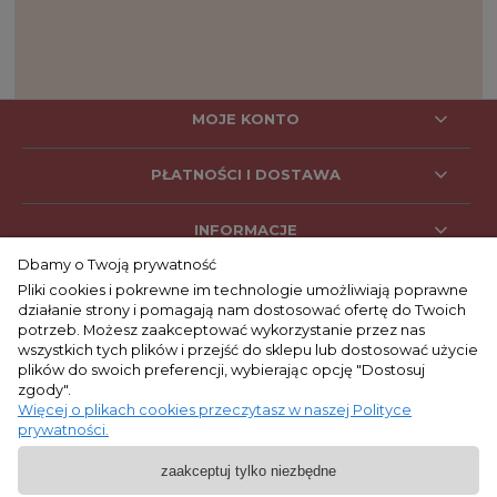
MOJE KONTO
PŁATNOŚCI I DOSTAWA
INFORMACJE
Dbamy o Twoją prywatność
Pliki cookies i pokrewne im technologie umożliwiają poprawne
działanie strony i pomagają nam dostosować ofertę do Twoich
SOCIAL MEDIA
potrzeb. Możesz zaakceptować wykorzystanie przez nas
wszystkich tych plików i przejść do sklepu lub dostosować użycie
plików do swoich preferencji, wybierając opcję "Dostosuj
zgody".
KONTAKT
Więcej o plikach cookies przeczytasz w naszej Polityce
prywatności.
+48 662 053 047
zaakceptuj tylko niezbędne
9:00 - 17:00
pon. - pt.