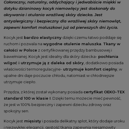
Całoroczny, naturalny, oddychający i jedwabiście miękki w
dotyku dzianinowy kocyk niemowlęcy jest doskonały do
okrywania i otulania wrażliwej skóry dziecka. Jest
antyalergiczny i bezpieczny dla wrażliwej skóry niemowląt,
zapewni komfort maluszkowi już od pierwszych dni życia.
Kocyk jest
bardzo elastyczny
dzięki czemu łatwo poddaje się
ruchom i pozwala na
wygodne otulenie maluszka
.
Tkany w
całości w Polsce
z certyfikowanej przędzy bambusowej i
bawełnianej. Kocyk jest idealny dla skóry dziecka-
pochłania
wilgoć i utrzymuje ją z daleka od skóry
, dodatkowo posiada
właściwości termoregulacyjne-
utrzymuje komfort cieplny
, w
upalne dni daje poczucie chłodu, natomiast w chłodniejsze
utrzymuje ciepło.
Przędza, z której został wykonany posiada
certyfikat OEKO-TEX
standard 100 w klasie I
. Dzięki temu możecie mieć pewność,
że jest w 100% bezpieczny i zapewni dziecku zdrowy oraz
spokojny sen.
Kocyk jest
mięsisty
i posiada delikatny splot, który dodaje uroku
i niezwykłej elegancji, gęstość tkania zapewnia niesamowity