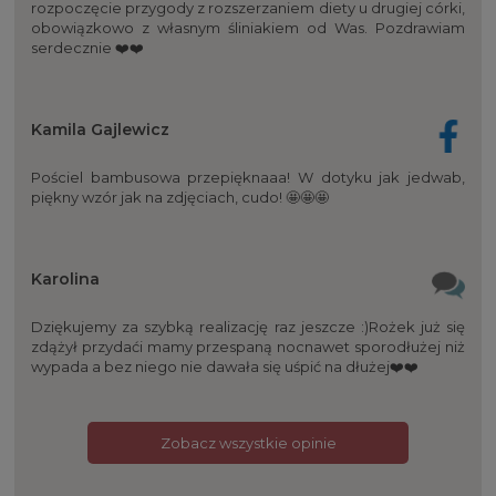
rozpoczęcie przygody z rozszerzaniem diety u drugiej córki,
obowiązkowo z własnym śliniakiem od Was. Pozdrawiam
serdecznie ❤️❤️
Kamila Gajlewicz
Pościel bambusowa przepięknaaa! W dotyku jak jedwab,
piękny wzór jak na zdjęciach, cudo! 🤩🤩🤩
Karolina
Dziękujemy za szybką realizację raz jeszcze :)Rożek już się
zdążył przydaći mamy przespaną nocnawet sporodłużej niż
wypada a bez niego nie dawała się uśpić na dłużej❤️❤️
Zobacz wszystkie opinie