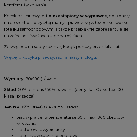
komfort użytkowania.
Kocyk dzianinowy jest
niezastąpiony w wyprawce
, doskonały
na prezent dla przyszłej mamy, sprawdzi się w łóżeczku, wózku i
foteliku samochodowym, a także przepięknie zaprezentuje się
na zdjęciach i ważnych uroczystościach.
Ze względu na spory rozmiar, kocyk posłuży przez kilka lat.
Więcej o kocyku przeczytasz na naszym blogu.
Wymiary:
80x100 (+/- 4cm)
Skład:
50% bambus / 50% bawełna (certyfikat Oeko Tex 100
klasa 1 przędza)
JAK NALEŻY DBAĆ O KOCYK LEPRE:
prać w pralce, w temperaturze 30°, max. 800 obrotów
wirowania
nie stosować wybielaczy
nie suszyć w suszarce bębnowej