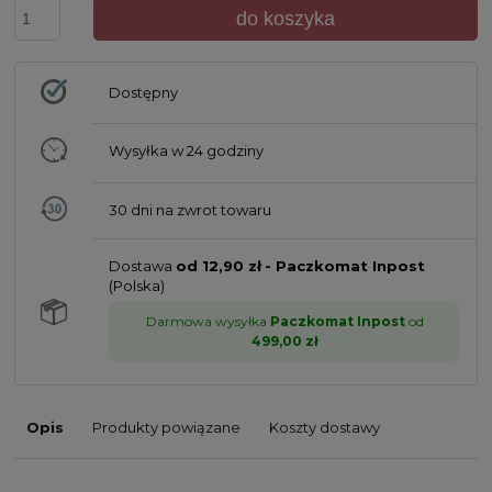
do koszyka
Dostępny
Wysyłka w
24 godziny
30 dni na zwrot towaru
Dostawa
od 12,90 zł
- Paczkomat Inpost
(Polska)
Darmowa wysyłka
Paczkomat Inpost
od
499,00 zł
Opis
Produkty powiązane
Koszty dostawy