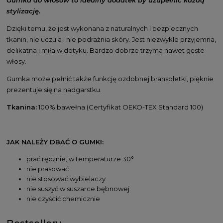
stylizację.
Dzięki temu, że jest wykonana z naturalnych i bezpiecznych
tkanin, nie uczula i nie podrażnia skóry. Jest niezwykle przyjemna,
delikatna i miła w dotyku. Bardzo dobrze trzyma nawet gęste
włosy.
Gumka może pełnić także funkcję ozdobnej bransoletki, pięknie
prezentuje się na nadgarstku.
Tkanina:
100% bawełna (Certyfikat OEKO-TEX Standard 100)
JAK NALEŻY DBAĆ O GUMKI:
prać ręcznie, w temperaturze 30°
nie prasować
nie stosować wybielaczy
nie suszyć w suszarce bębnowej
nie czyścić chemicznie