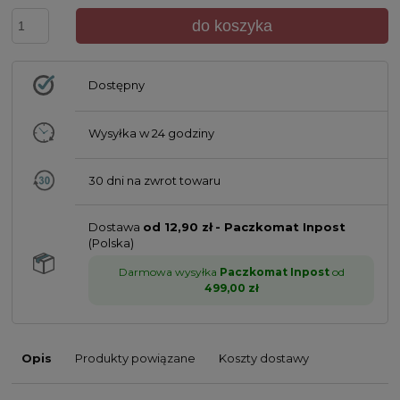
do koszyka
Dostępny
Wysyłka w
24 godziny
30 dni na zwrot towaru
Dostawa
od 12,90 zł
- Paczkomat Inpost
(Polska)
Darmowa wysyłka
Paczkomat Inpost
od
499,00 zł
Opis
Produkty powiązane
Koszty dostawy