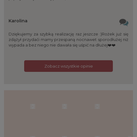
Karolina
Dziękujemy za szybką realizację raz jeszcze :)Rożek już się
zdążył przydaći mamy przespaną nocnawet sporodłużej niż
wypada a bez niego nie dawała się uśpić na dłużej❤️❤️
Zobacz wszystkie opinie