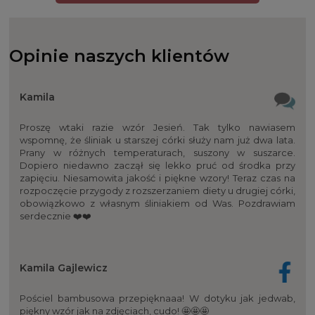
Opinie naszych klientów
Kamila
Proszę wtaki razie wzór Jesień. Tak tylko nawiasem
wspomnę, że śliniak u starszej córki służy nam już dwa lata.
Prany w różnych temperaturach, suszony w suszarce.
Dopiero niedawno zaczął się lekko pruć od środka przy
zapięciu. Niesamowita jakość i piękne wzory! Teraz czas na
rozpoczęcie przygody z rozszerzaniem diety u drugiej córki,
obowiązkowo z własnym śliniakiem od Was. Pozdrawiam
serdecznie ❤️❤️
Kamila Gajlewicz
Pościel bambusowa przepięknaaa! W dotyku jak jedwab,
piękny wzór jak na zdjęciach, cudo! 🤩🤩🤩