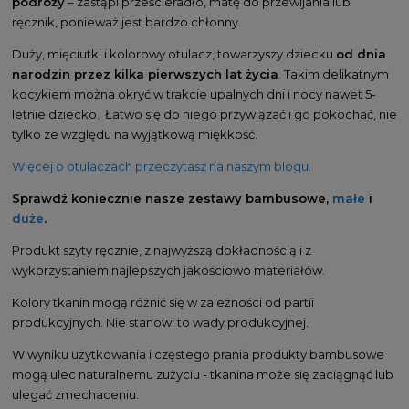
podróży
– zastąpi prześcieradło, matę do przewijania lub
ręcznik, ponieważ jest bardzo chłonny.
Duży, mięciutki i kolorowy otulacz, towarzyszy dziecku
od dnia
narodzin przez kilka pierwszych lat życia
. Takim delikatnym
kocykiem można okryć w trakcie upalnych dni i nocy nawet 5-
letnie dziecko. Łatwo się do niego przywiązać i go pokochać, nie
tylko ze względu na wyjątkową miękkość.
Więcej o otulaczach przeczytasz na naszym blogu.
Sprawdź koniecznie nasze zestawy bambusowe,
małe
i
duże
.
Produkt szyty ręcznie, z najwyższą dokładnością i z
wykorzystaniem najlepszych jakościowo materiałów.
Kolory tkanin mogą różnić się w zależności od partii
produkcyjnych. Nie stanowi to wady produkcyjnej.
W wyniku użytkowania i częstego prania produkty bambusowe
mogą ulec naturalnemu zużyciu - tkanina może się zaciągnąć lub
ulegać zmechaceniu.