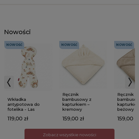
Nowości
NOWOŚĆ
NOWOŚĆ
NOWOŚĆ
Ręcznik
Ręcznik
Wkładka
bambusowy z
bambusow
antypotowa do
kapturkiem –
kapturkie
fotelika - Las
kremowy
beżowy
119,00 zł
159,00 zł
159,00 zł
Zobacz wszystkie nowości