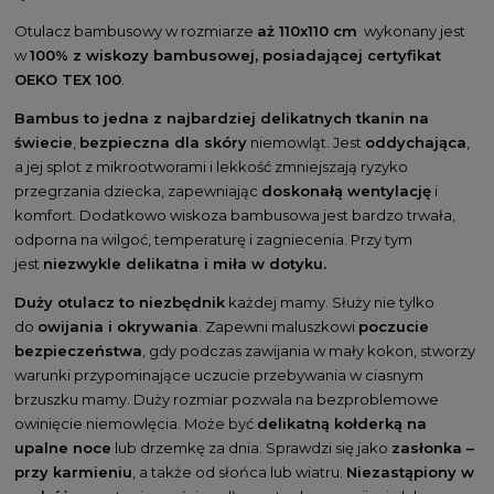
Otulacz bambusowy w rozmiarze
aż 110x110 cm
wykonany jest
w
100% z wiskozy bambusowej, posiadającej certyfikat
OEKO TEX 100
.
Bambus to jedna z najbardziej delikatnych tkanin na
świecie
,
bezpieczna dla skóry
niemowląt. Jest
oddychająca
,
a jej splot z mikrootworami i lekkość zmniejszają ryzyko
przegrzania dziecka, zapewniając
doskonałą wentylację
i
komfort. Dodatkowo wiskoza bambusowa jest bardzo trwała,
odporna na wilgoć, temperaturę i zagniecenia. Przy tym
jest
niezwykle delikatna i miła w dotyku.
Duży otulacz to niezbędnik
każdej mamy. Służy nie tylko
do
owijania i okrywania
. Zapewni maluszkowi
poczucie
bezpieczeństwa
, gdy podczas zawijania w mały kokon, stworzy
warunki przypominające uczucie przebywania w ciasnym
brzuszku mamy. Duży rozmiar pozwala na bezproblemowe
owinięcie niemowlęcia. Może być
delikatną kołderką na
upalne noce
lub drzemkę za dnia. Sprawdzi się jako
zasłonka –
przy karmieniu
, a także od słońca lub wiatru.
Niezastąpiony w