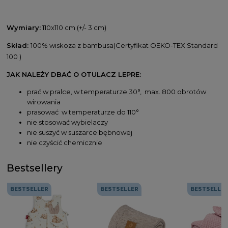
Wymiary:
110x110 cm (+/- 3 cm)
Skład:
100% wiskoza z bambusa(Certyfikat OEKO-TEX Standard
100 )
JAK NALEŻY DBAĆ O OTULACZ LEPRE:
prać w pralce, w temperaturze 30°, max. 800 obrotów
wirowania
prasować w temperaturze do 110°
nie stosować wybielaczy
nie suszyć w suszarce bębnowej
nie czyścić chemicznie
Bestsellery
BESTSELLER
BESTSELLER
BESTSELLE