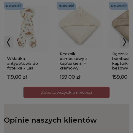
NOWOŚĆ
NOWOŚĆ
NOWOŚĆ
Ręcznik
Ręcznik
Wkładka
bambusowy z
bambusow
antypotowa do
kapturkiem –
kapturkie
fotelika - Las
kremowy
beżowy
119,00 zł
159,00 zł
159,00 zł
Zobacz wszystkie nowości
Opinie naszych klientów