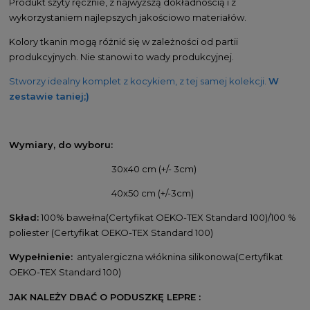
Produkt szyty ręcznie, z najwyższą dokładnością i z
wykorzystaniem najlepszych jakościowo materiałów.
Kolory tkanin mogą różnić się w zależności od partii
produkcyjnych. Nie stanowi to wady produkcyjnej.
Stworzy idealny komplet z kocykiem, z tej samej kolekcji.
W
zestawie taniej;)
Wymiary, d
o wyboru:
30x40 cm (+/- 3cm)
40x50 cm (+/-3cm)
Skład:
100% bawełna(Certyfikat OEKO-TEX Standard 100)/100 %
poliester (Certyfikat OEKO-TEX Standard 100)
Wypełnienie:
antyalergiczna włóknina silikonowa(Certyfikat
OEKO-TEX Standard 100)
JAK NALEŻY DBAĆ O PODUSZKĘ LEPRE :