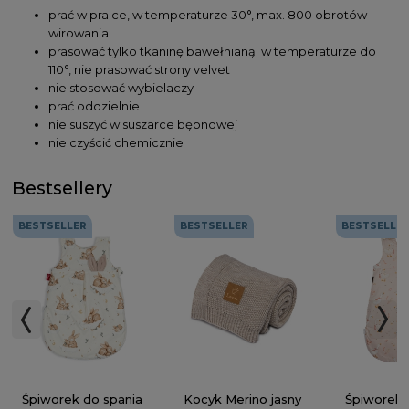
prać w pralce, w temperaturze 30°, max. 800 obrotów
wirowania
prasować tylko tkaninę bawełnianą w temperaturze do
110°, nie prasować strony velvet
nie stosować wybielaczy
prać oddzielnie
nie suszyć w suszarce bębnowej
nie czyścić chemicznie
Bestsellery
BESTSELLER
BESTSELLER
BESTSELLE
Kocyk Merino jasny
Śpiworek do spania
Śpiworek 