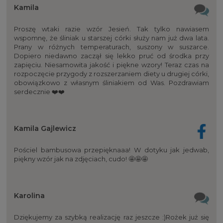
Kamila
Proszę wtaki razie wzór Jesień. Tak tylko nawiasem
wspomnę, że śliniak u starszej córki służy nam już dwa lata.
Prany w różnych temperaturach, suszony w suszarce.
Dopiero niedawno zaczął się lekko pruć od środka przy
zapięciu. Niesamowita jakość i piękne wzory! Teraz czas na
rozpoczęcie przygody z rozszerzaniem diety u drugiej córki,
obowiązkowo z własnym śliniakiem od Was. Pozdrawiam
serdecznie ❤️❤️
Kamila Gajlewicz
Pościel bambusowa przepięknaaa! W dotyku jak jedwab,
piękny wzór jak na zdjęciach, cudo! 🤩🤩🤩
Karolina
Dziękujemy za szybką realizację raz jeszcze :)Rożek już się