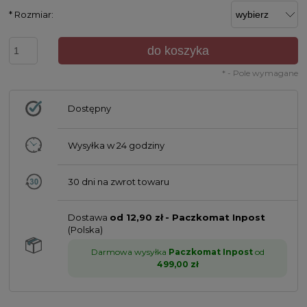
*
Rozmiar:
do koszyka
*
- Pole wymagane
Dostępny
Wysyłka w
24 godziny
30 dni na zwrot towaru
Dostawa
od 12,90 zł
- Paczkomat Inpost
(Polska)
Darmowa wysyłka
Paczkomat Inpost
od
499,00 zł