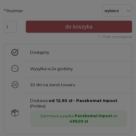
*
Rozmiar:
do koszyka
*
- Pole wymagane
Dostępny
Wysyłka w
24 godziny
30 dni na zwrot towaru
Dostawa
od 12,90 zł
- Paczkomat Inpost
(Polska)
Darmowa wysyłka
Paczkomat Inpost
od
499,00 zł