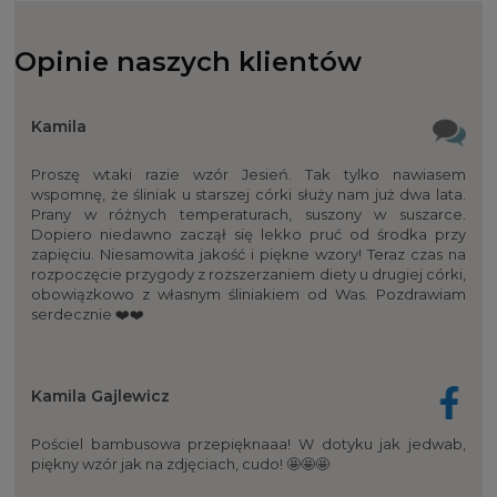
Opinie naszych klientów
Kamila
Proszę wtaki razie wzór Jesień. Tak tylko nawiasem
wspomnę, że śliniak u starszej córki służy nam już dwa lata.
Prany w różnych temperaturach, suszony w suszarce.
Dopiero niedawno zaczął się lekko pruć od środka przy
zapięciu. Niesamowita jakość i piękne wzory! Teraz czas na
rozpoczęcie przygody z rozszerzaniem diety u drugiej córki,
obowiązkowo z własnym śliniakiem od Was. Pozdrawiam
serdecznie ❤️❤️
Kamila Gajlewicz
Pościel bambusowa przepięknaaa! W dotyku jak jedwab,
piękny wzór jak na zdjęciach, cudo! 🤩🤩🤩