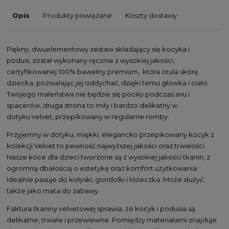
Opis
Produkty powiązane
Koszty dostawy
Piękny, dwuelementowy zestaw składający się kocyka i
podusi, został wykonany ręcznie z wysokiej jakości,
certyfikowanej 100% bawełny premium, która otula skórę
dziecka, pozwalając jej oddychać, dzięki temu główka i ciało
Twojego maleństwa nie będzie się pociło podczas snu i
spacerów, druga strona to miły i bardzo delikatny w
dotyku velvet, przepikowany w regularne romby.
Przyjemny w dotyku, miękki, elegancko przepikowany kocyk z
kolekcji Velvet to pewność najwyższej jakości oraz trwałości.
Nasze koce dla dzieci tworzone są z wysokiej jakości tkanin, z
ogromną dbałością o estetykę oraz komfort użytkowania.
Idealnie pasuje do kołyski, gondolki i łóżeczka. Może służyć
także jako mata do zabawy.
Faktura tkaniny velvetowej sprawia, że kocyk i podusia są
delikatne, trwałe i przewiewne. Pomiędzy materiałami znajduje