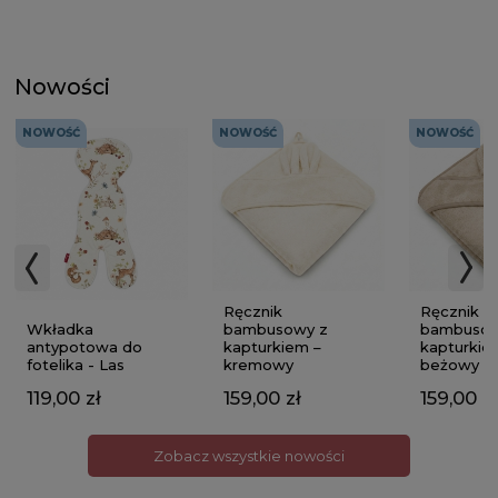
Nowości
NOWOŚĆ
NOWOŚĆ
NOWOŚĆ
Ręcznik
Ręcznik
Wkładka
bambusowy z
bambusow
antypotowa do
kapturkiem –
kapturkie
fotelika - Las
kremowy
beżowy
119,00 zł
159,00 zł
159,00 zł
Zobacz wszystkie nowości