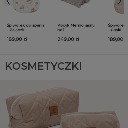
Kocyk Merino jasny
Śpiworek do spania
Śpiworek 
beż
- Zajączki
- Gąski
249,00 zł
189,00 zł
189,00 z
KOSMETYCZKI