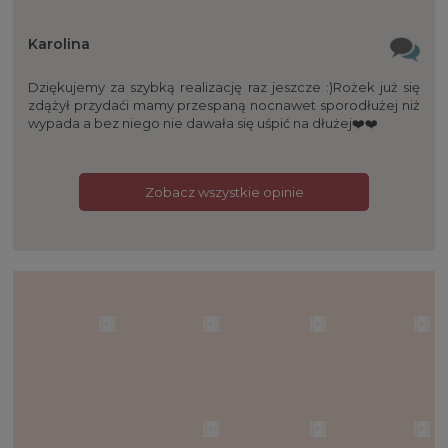
Karolina
Dziękujemy za szybką realizację raz jeszcze :)Rożek już się
zdążył przydaći mamy przespaną nocnawet sporodłużej niż
wypada a bez niego nie dawała się uśpić na dłużej❤️❤️
Zobacz wszystkie opinie