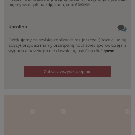
piękny wzór jak na zdjęciach, cudo! 🤩🤩🤩
Karolina
Dziękujemy za szybką realizację raz jeszcze :)Rożek już się
zdążył przydaći mamy przespaną nocnawet sporodłużej niż
wypada a bez niego nie dawała się uśpić na dłużej❤️❤️
Zobacz wszystkie opinie