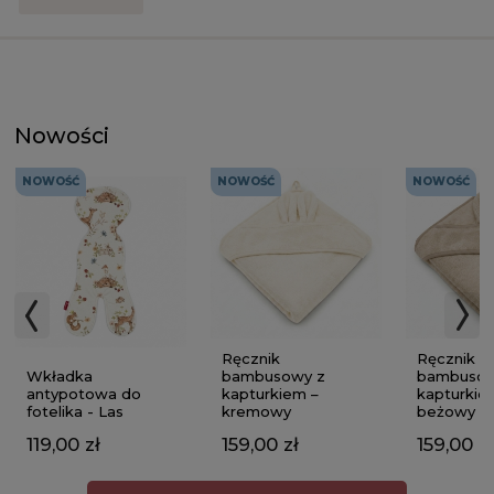
Nowości
NOWOŚĆ
NOWOŚĆ
NOWOŚĆ
Ręcznik
Ręcznik
Wkładka
bambusowy z
bambusow
antypotowa do
kapturkiem –
kapturkie
fotelika - Las
kremowy
beżowy
119,00 zł
159,00 zł
159,00 zł