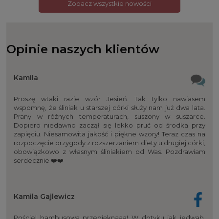
Zobacz wszystkie nowości
Opinie naszych klientów
Kamila
Proszę wtaki razie wzór Jesień. Tak tylko nawiasem
wspomnę, że śliniak u starszej córki służy nam już dwa lata.
Prany w różnych temperaturach, suszony w suszarce.
Dopiero niedawno zaczął się lekko pruć od środka przy
zapięciu. Niesamowita jakość i piękne wzory! Teraz czas na
rozpoczęcie przygody z rozszerzaniem diety u drugiej córki,
obowiązkowo z własnym śliniakiem od Was. Pozdrawiam
serdecznie ❤️❤️
Kamila Gajlewicz
Pościel bambusowa przepięknaaa! W dotyku jak jedwab,