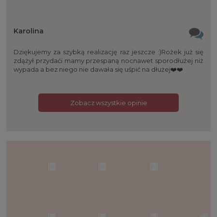
Karolina
Dziękujemy za szybką realizację raz jeszcze :)Rożek już się
zdążył przydaći mamy przespaną nocnawet sporodłużej niż
wypada a bez niego nie dawała się uśpić na dłużej❤️❤️
Zobacz wszystkie opinie