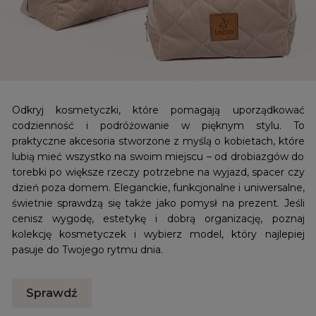
bawełny oraz miękkiego, pikowanego velvetu. To,
co wyróżnia te akcesoria to wyjątkowe, bardzo
estetyczne wzory. Dbamy o to, żeby kolory naszych
produktów nie pobudzały układu nerwowego
maluszka. Wybraliśmy tkaniny o motywach
roślinnych, zwierzęcych, kwiatowych i retro.
Zatroszczyliśmy się o to, żeby kolor velvetu
Odkryj kosmetyczki, które pomagają uporządkować
współgrał z wzorami i stanowił doskonałą całość. W
codzienność i podróżowanie w pięknym stylu. To
środku kocyka znajduje się miękka włóknina
silikonowa, która pomaga dziecku utrzymać
praktyczne akcesoria stworzone z myślą o kobietach, które
odpowiednią temperaturę ciała podczas spacerów
lubią mieć wszystko na swoim miejscu – od drobiazgów do
w chłodne jesienne i zimowe dni.
torebki po większe rzeczy potrzebne na wyjazd, spacer czy
dzień poza domem. Eleganckie, funkcjonalne i uniwersalne,
Wszystkie produkty, które znajdziesz w naszym
świetnie sprawdzą się także jako pomysł na prezent. Jeśli
asortymencie, szyjemy samodzielnie. Dbamy o to, żeby
kocyki były najwyższej jakości, ponieważ uważamy, że
cenisz wygodę, estetykę i dobrą organizację, poznaj
najmłodsi zasługują na wszystko, co najlepsze.
kolekcję kosmetyczek i wybierz model, który najlepiej
pasuje do Twojego rytmu dnia.
Jak dbać o kocyki handmade dla
dzieci?
Sprawdź
Każdy kocyk, który proponujemy, może być prany w
pralce. Jednak, aby zachować wyjątkową miękkość