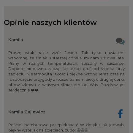
Śpiworki do spania
Poduszki dla dzieci i niemowląt
Zestawy kocyk i poduszka
Opinie naszych klientów
Pościele do łóżeczka dla dzieci
Kamila
Proszę wtaki razie wzór Jesień. Tak tylko nawiasem
wspomnę, że śliniak u starszej córki służy nam już dwa lata.
Prany w różnych temperaturach, suszony w suszarce.
Dopiero niedawno zaczął się lekko pruć od środka przy
zapięciu. Niesamowita jakość i piękne wzory! Teraz czas na
rozpoczęcie przygody z rozszerzaniem diety u drugiej córki,
obowiązkowo z własnym śliniakiem od Was. Pozdrawiam
serdecznie ❤️❤️
Kamila Gajlewicz
Pościel bambusowa przepięknaaa! W dotyku jak jedwab,
piękny wzór jak na zdjęciach, cudo! 🤩🤩🤩