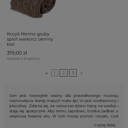
Kocyk Merino gruby
splot warkocz ciemny
beż
319,00 zł
Wysyłka w 24 godziny
«
1
2
3
»
Sen jest niezwykle ważny dla prawidłowego rozwoju
niemowlęcia. Kiedy maluch mało śpi, to jest rozdrażniony i
płaczliwy. Zdarza się, że wówczas dzieci tracą na wadze i
stają się apatyczne. Aby temu zapobiec, trzeba zadbać o
właściwą higienę snu. W tym mogą pomóc rytuały, czyli
wykonywanie tych samych czynności każdego dnia, o tej
Czytaj dalej
samej porze. Dzięki temu dziecko będzie wiedziało, że