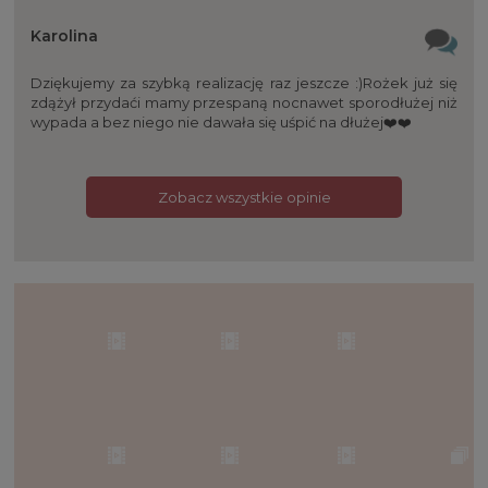
Karolina
Dziękujemy za szybką realizację raz jeszcze :)Rożek już się
zdążył przydaći mamy przespaną nocnawet sporodłużej niż
wypada a bez niego nie dawała się uśpić na dłużej❤️❤️
Zobacz wszystkie opinie