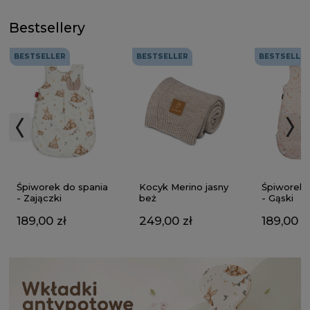
Bestsellery
BESTSELLER
BESTSELLER
BESTSELLE
Kocyk Merino jasny
Śpiworek do spania
Śpiworek 
beż
- Zajączki
- Gąski
249,00 zł
189,00 zł
189,00 z