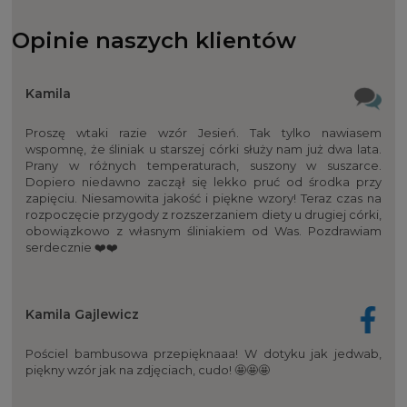
Opinie naszych klientów
Kamila
Proszę wtaki razie wzór Jesień. Tak tylko nawiasem
wspomnę, że śliniak u starszej córki służy nam już dwa lata.
Prany w różnych temperaturach, suszony w suszarce.
Dopiero niedawno zaczął się lekko pruć od środka przy
zapięciu. Niesamowita jakość i piękne wzory! Teraz czas na
rozpoczęcie przygody z rozszerzaniem diety u drugiej córki,
obowiązkowo z własnym śliniakiem od Was. Pozdrawiam
serdecznie ❤️❤️
Kamila Gajlewicz
Pościel bambusowa przepięknaaa! W dotyku jak jedwab,
piękny wzór jak na zdjęciach, cudo! 🤩🤩🤩