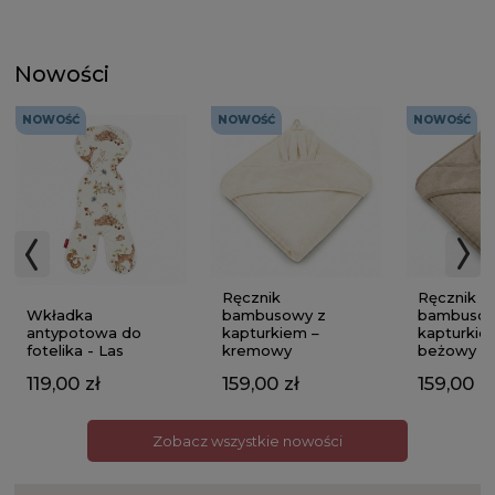
Nowości
NOWOŚĆ
NOWOŚĆ
NOWOŚĆ
Ręcznik
Ręcznik
Wkładka
bambusowy z
bambusow
antypotowa do
kapturkiem –
kapturkie
fotelika - Las
kremowy
beżowy
119,00 zł
159,00 zł
159,00 zł
Zobacz wszystkie nowości