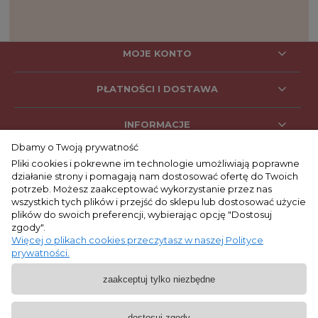
MOJE KONTO
PŁATNOŚCI I DOSTAWA
INFORMACJE
Dbamy o Twoją prywatność
Pliki cookies i pokrewne im technologie umożliwiają poprawne
działanie strony i pomagają nam dostosować ofertę do Twoich
SOCIAL MEDIA
potrzeb. Możesz zaakceptować wykorzystanie przez nas
wszystkich tych plików i przejść do sklepu lub dostosować użycie
plików do swoich preferencji, wybierając opcję "Dostosuj
zgody".
KONTAKT
Więcej o plikach cookies przeczytasz w naszej Polityce
prywatności.
+48 662 053 047
zaakceptuj tylko niezbędne
9:00 - 17:00
pon. - pt.
biuro@lepre.pl
dostosuj zgody