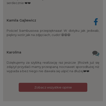
serdecznie ❤️❤️
Kamila Gajlewicz
Pościel bambusowa przepięknaaa! W dotyku jak jedwab,
piękny wzór jak na zdjęciach, cudo! 🤩🤩🤩
Karolina
Dziękujemy za szybką realizację raz jeszcze :)Rożek już się
zdążył przydaći mamy przespaną nocnawet sporodłużej niż
wypada a bez niego nie dawała się uśpić na dłużej❤️❤️
Zobacz wszystkie opinie