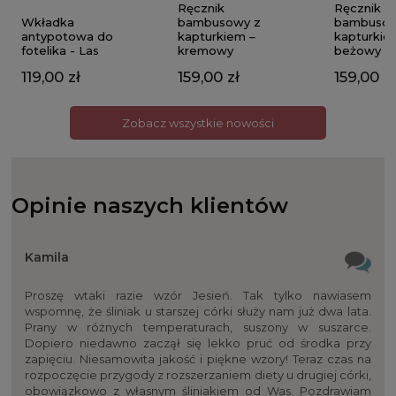
Ręcznik
Ręcznik
Wkładka
bambusowy z
bambusow
antypotowa do
kapturkiem –
kapturkie
fotelika - Las
kremowy
beżowy
119,00 zł
159,00 zł
159,00 zł
Zobacz wszystkie nowości
Opinie naszych klientów
Kamila
Proszę wtaki razie wzór Jesień. Tak tylko nawiasem
wspomnę, że śliniak u starszej córki służy nam już dwa lata.
Prany w różnych temperaturach, suszony w suszarce.
Dopiero niedawno zaczął się lekko pruć od środka przy
zapięciu. Niesamowita jakość i piękne wzory! Teraz czas na
rozpoczęcie przygody z rozszerzaniem diety u drugiej córki,
obowiązkowo z własnym śliniakiem od Was. Pozdrawiam