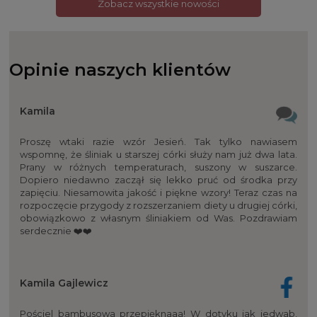
Zobacz wszystkie nowości
Opinie naszych klientów
Kamila
Proszę wtaki razie wzór Jesień. Tak tylko nawiasem
wspomnę, że śliniak u starszej córki służy nam już dwa lata.
Prany w różnych temperaturach, suszony w suszarce.
Dopiero niedawno zaczął się lekko pruć od środka przy
zapięciu. Niesamowita jakość i piękne wzory! Teraz czas na
rozpoczęcie przygody z rozszerzaniem diety u drugiej córki,
obowiązkowo z własnym śliniakiem od Was. Pozdrawiam
serdecznie ❤️❤️
Kamila Gajlewicz
Pościel bambusowa przepięknaaa! W dotyku jak jedwab,