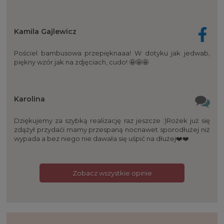
Kamila Gajlewicz
Pościel bambusowa przepięknaaa! W dotyku jak jedwab,
piękny wzór jak na zdjęciach, cudo! 🤩🤩🤩
Karolina
Dziękujemy za szybką realizację raz jeszcze :)Rożek już się
zdążył przydaći mamy przespaną nocnawet sporodłużej niż
wypada a bez niego nie dawała się uśpić na dłużej❤️❤️
Zobacz wszystkie opinie