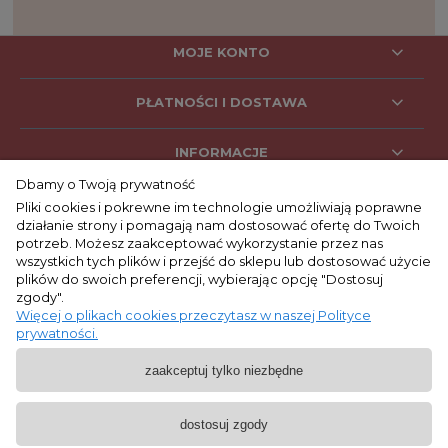
MOJE KONTO
PŁATNOŚCI I DOSTAWA
INFORMACJE
Dbamy o Twoją prywatność
Pliki cookies i pokrewne im technologie umożliwiają poprawne
działanie strony i pomagają nam dostosować ofertę do Twoich
SOCIAL MEDIA
potrzeb. Możesz zaakceptować wykorzystanie przez nas
wszystkich tych plików i przejść do sklepu lub dostosować użycie
plików do swoich preferencji, wybierając opcję "Dostosuj
zgody".
KONTAKT
Więcej o plikach cookies przeczytasz w naszej Polityce
prywatności.
+48 662 053 047
zaakceptuj tylko niezbędne
9:00 - 17:00
pon. - pt.
biuro@lepre.pl
dostosuj zgody