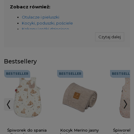
Zobacz również:
Otulacze i pieluszki
Kocyki, poduszki, pościele
Kokony i rożki dziecięce
Akcesoria do wózków dziecięcych
Czytaj dalej
Ręczniki dla dzieci, niemowląt i dorosłych
Zabawki
Blog
Bestsellery
BESTSELLER
BESTSELLER
BESTSELLE
Kocyk Merino jasny
Śpiworek do spania
Śpiworek 