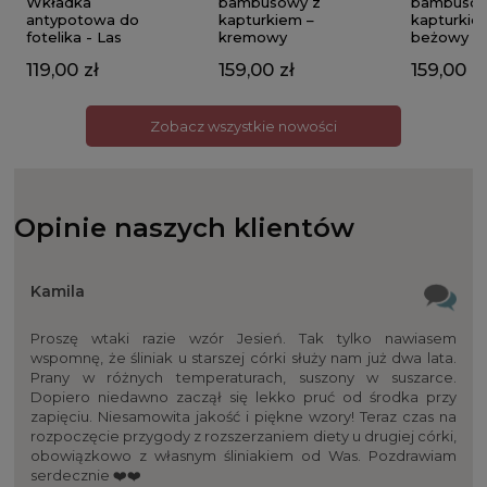
Wkładka
bambusowy z
bambusow
antypotowa do
kapturkiem –
kapturkie
fotelika - Las
kremowy
beżowy
119,00 zł
159,00 zł
159,00 zł
Zobacz wszystkie nowości
Opinie naszych klientów
Kamila
Proszę wtaki razie wzór Jesień. Tak tylko nawiasem
wspomnę, że śliniak u starszej córki służy nam już dwa lata.
Prany w różnych temperaturach, suszony w suszarce.
Dopiero niedawno zaczął się lekko pruć od środka przy
zapięciu. Niesamowita jakość i piękne wzory! Teraz czas na
rozpoczęcie przygody z rozszerzaniem diety u drugiej córki,
obowiązkowo z własnym śliniakiem od Was. Pozdrawiam
serdecznie ❤️❤️