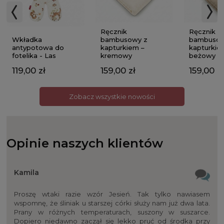
Ręcznik
Ręcznik
Wkładka
bambusowy z
bambusow
antypotowa do
kapturkiem –
kapturkie
fotelika - Las
kremowy
beżowy
119,00 zł
159,00 zł
159,00 zł
Zobacz wszystkie nowości
Opinie naszych klientów
Kamila
Proszę wtaki razie wzór Jesień. Tak tylko nawiasem
wspomnę, że śliniak u starszej córki służy nam już dwa lata.
Prany w różnych temperaturach, suszony w suszarce.
Dopiero niedawno zaczął się lekko pruć od środka przy