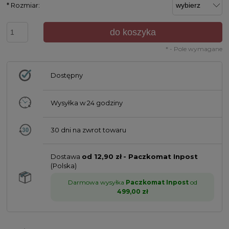
*
Rozmiar:
do koszyka
*
- Pole wymagane
Dostępny
Wysyłka w
24 godziny
30 dni na zwrot towaru
Dostawa
od 12,90 zł
- Paczkomat Inpost
(Polska)
Darmowa wysyłka
Paczkomat Inpost
od
499,00 zł