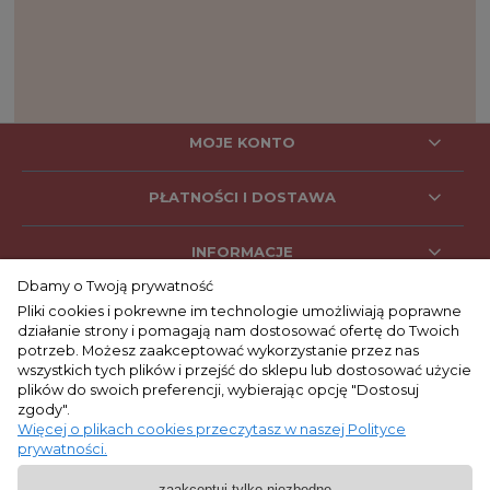
MOJE KONTO
PŁATNOŚCI I DOSTAWA
INFORMACJE
Dbamy o Twoją prywatność
Pliki cookies i pokrewne im technologie umożliwiają poprawne
działanie strony i pomagają nam dostosować ofertę do Twoich
SOCIAL MEDIA
potrzeb. Możesz zaakceptować wykorzystanie przez nas
wszystkich tych plików i przejść do sklepu lub dostosować użycie
plików do swoich preferencji, wybierając opcję "Dostosuj
zgody".
KONTAKT
Więcej o plikach cookies przeczytasz w naszej Polityce
prywatności.
+48 662 053 047
zaakceptuj tylko niezbędne