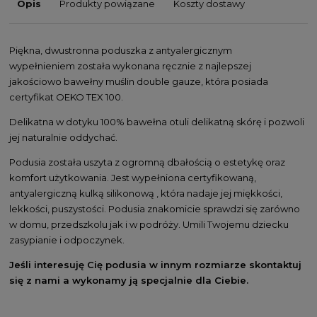
Opis
Produkty powiązane
Koszty dostawy
Piękna, dwustronna poduszka z antyalergicznym
wypełnieniem została wykonana ręcznie z najlepszej
jakościowo bawełny muślin double gauze, która posiada
certyfikat OEKO TEX 100.
Delikatna w dotyku 100% bawełna otuli delikatną skórę i pozwoli
jej naturalnie oddychać.
Podusia została uszyta z ogromną dbałością o estetykę oraz
komfort użytkowania. Jest wypełniona certyfikowaną,
antyalergiczną kulką silikonową , która nadaje jej miękkości,
lekkości, puszystości. Podusia znakomicie sprawdzi się zarówno
w domu, przedszkolu jak i w podróży. Umili Twojemu dziecku
zasypianie i odpoczynek.
Jeśli interesuję Cię podusia w innym rozmiarze skontaktuj
się z nami a wykonamy ją specjalnie dla Ciebie.