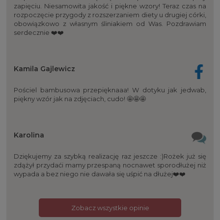
zapięciu. Niesamowita jakość i piękne wzory! Teraz czas na
rozpoczęcie przygody z rozszerzaniem diety u drugiej córki,
obowiązkowo z własnym śliniakiem od Was. Pozdrawiam
serdecznie ❤️❤️
Kamila Gajlewicz
Pościel bambusowa przepięknaaa! W dotyku jak jedwab,
piękny wzór jak na zdjęciach, cudo! 🤩🤩🤩
Karolina
Dziękujemy za szybką realizację raz jeszcze :)Rożek już się
zdążył przydaći mamy przespaną nocnawet sporodłużej niż
wypada a bez niego nie dawała się uśpić na dłużej❤️❤️
Zobacz wszystkie opinie