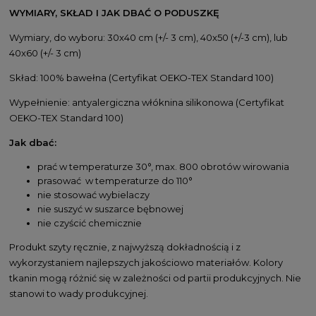
WYMIARY, SKŁAD I JAK DBAĆ O PODUSZKĘ
Wymiary, do wyboru: 30x40 cm (+/- 3 cm), 40x50 (+/-3 cm), lub
40x60 (+/- 3 cm)
Skład: 100% bawełna (Certyfikat OEKO-TEX Standard 100)
Wypełnienie: antyalergiczna włóknina silikonowa (Certyfikat
OEKO-TEX Standard 100)
Jak dbać:
prać w temperaturze 30°, max. 800 obrotów wirowania
prasować w temperaturze do 110°
nie stosować wybielaczy
nie suszyć w suszarce bębnowej
nie czyścić chemicznie
Produkt szyty ręcznie, z najwyższą dokładnością i z
wykorzystaniem najlepszych jakościowo materiałów. Kolory
tkanin mogą różnić się w zależności od partii produkcyjnych. Nie
stanowi to wady produkcyjnej.