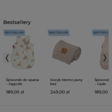
Bestsellery
BESTSELLER
BESTSELLER
BESTSELLE
Kocyk Merino jasny
Śpiworek do spania
Śpiworek 
beż
- Zajączki
- Gąski
249,00 zł
189,00 zł
189,00 z