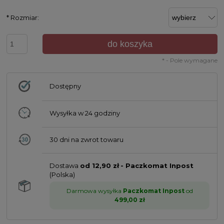
*
Rozmiar:
do koszyka
*
- Pole wymagane
Dostępny
Wysyłka w
24 godziny
30 dni na zwrot towaru
Dostawa
od 12,90 zł
- Paczkomat Inpost
(Polska)
Darmowa wysyłka
Paczkomat Inpost
od
499,00 zł