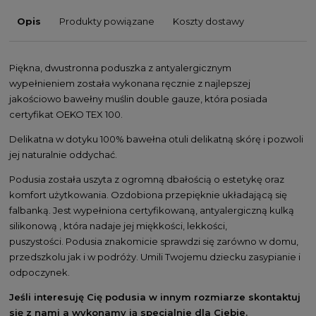
Opis
Produkty powiązane
Koszty dostawy
Piękna, dwustronna poduszka z antyalergicznym
wypełnieniem została wykonana ręcznie z najlepszej
jakościowo bawełny muślin double gauze, która posiada
certyfikat OEKO TEX 100.
Delikatna w dotyku 100% bawełna otuli delikatną skórę i pozwoli
jej naturalnie oddychać.
Podusia została uszyta z ogromną dbałością o estetykę oraz
komfort użytkowania. Ozdobiona przepięknie układającą się
falbanką. Jest wypełniona certyfikowaną, antyalergiczną kulką
silikonową , która nadaje jej miękkości, lekkości,
puszystości. Podusia znakomicie sprawdzi się zarówno w domu,
przedszkolu jak i w podróży. Umili Twojemu dziecku zasypianie i
odpoczynek.
Jeśli interesuję Cię podusia w innym rozmiarze skontaktuj
się z nami a wykonamy ją specjalnie dla Ciebie.