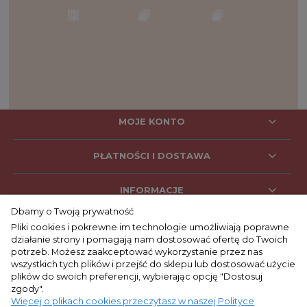
MOJE KONTO
PŁATNOŚCI I DOSTAWA
INFORMACJE
Dbamy o Twoją prywatność
Pliki cookies i pokrewne im technologie umożliwiają poprawne
działanie strony i pomagają nam dostosować ofertę do Twoich
SOCIAL MEDIA
potrzeb. Możesz zaakceptować wykorzystanie przez nas
wszystkich tych plików i przejść do sklepu lub dostosować użycie
plików do swoich preferencji, wybierając opcję "Dostosuj
zgody".
KONTAKT
Więcej o plikach cookies przeczytasz w naszej Polityce