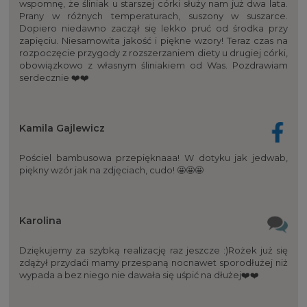
wspomnę, że śliniak u starszej córki służy nam już dwa lata.
Prany w różnych temperaturach, suszony w suszarce.
Dopiero niedawno zaczął się lekko pruć od środka przy
zapięciu. Niesamowita jakość i piękne wzory! Teraz czas na
rozpoczęcie przygody z rozszerzaniem diety u drugiej córki,
obowiązkowo z własnym śliniakiem od Was. Pozdrawiam
serdecznie ❤️❤️
Kamila Gajlewicz
Pościel bambusowa przepięknaaa! W dotyku jak jedwab,
piękny wzór jak na zdjęciach, cudo! 🤩🤩🤩
Karolina
Dziękujemy za szybką realizację raz jeszcze :)Rożek już się
zdążył przydaći mamy przespaną nocnawet sporodłużej niż
wypada a bez niego nie dawała się uśpić na dłużej❤️❤️