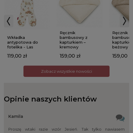
Ręcznik
Ręcznik
Wkładka
bambusowy z
bambusow
antypotowa do
kapturkiem –
kapturkie
fotelika - Las
kremowy
beżowy
119,00 zł
159,00 zł
159,00 zł
Zobacz wszystkie nowości
Opinie naszych klientów
Kamila
Proszę wtaki razie wzór Jesień. Tak tylko nawiasem