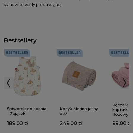
stanowi to wady produkcyjnej.
Bestsellery
BESTSELLER
BESTSELLER
BESTSELLE
Ręcznik z
Kocyk Merino jasny
Śpiworek do spania
kapturkie
beż
- Zajączki
Różowy
249,00 zł
189,00 zł
99,00 zł